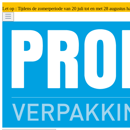
Let op : Tijdens de zomerperiode van 20 juli tot en met 28 augustus h