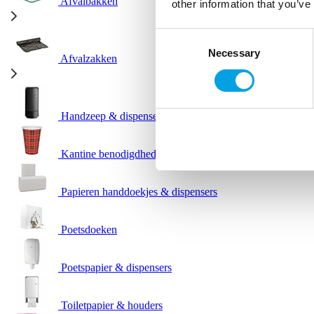
Afvalbakken
other information that you’ve
Consent
Necessary
Selection
Afvalzakken
Handzeep & dispensers
Kantine benodigdheden
Papieren handdoekjes & dispensers
Poetsdoeken
Poetspapier & dispensers
Toiletpapier & houders