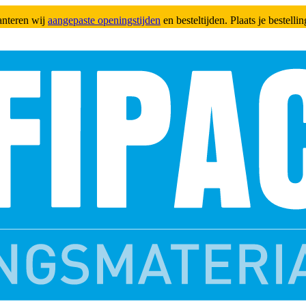
anteren wij
aangepaste openingstijden
en besteltijden. Plaats je bestell