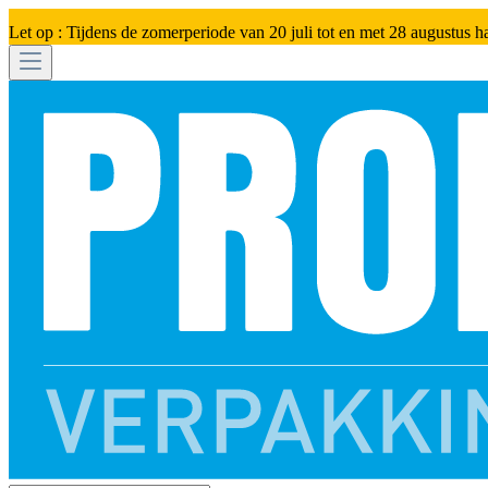
Let op : Tijdens de zomerperiode van 20 juli tot en met 28 augustus h