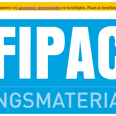
anteren wij
aangepaste openingstijden
en besteltijden. Plaats je bestell