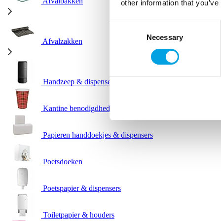
Afvalbakken
other information that you’ve
Consent
Necessary
Selection
Afvalzakken
Handzeep & dispensers
Kantine benodigdheden
Papieren handdoekjes & dispensers
Poetsdoeken
Poetspapier & dispensers
Toiletpapier & houders