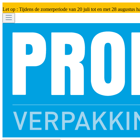
Let op : Tijdens de zomerperiode van 20 juli tot en met 28 augustus h