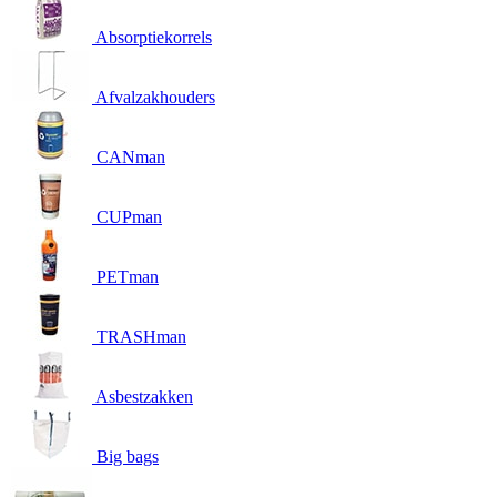
Absorptiekorrels
Afvalzakhouders
CANman
CUPman
PETman
TRASHman
Asbestzakken
Big bags