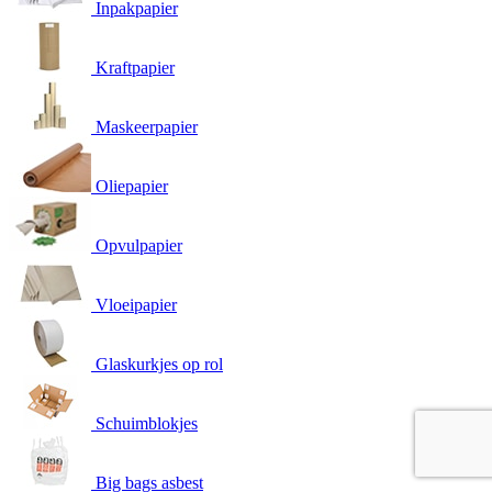
Inpakpapier
Kraftpapier
Maskeerpapier
Oliepapier
Opvulpapier
Vloeipapier
Glaskurkjes op rol
Schuimblokjes
Big bags asbest