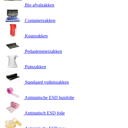
Bio afvalzakken
Containerzakken
Knapzakken
Pedaalemmerzakken
Puinzakken
Standaard vuilniszakken
Antistatische ESD buisfolie
Antistatisch ESD folie