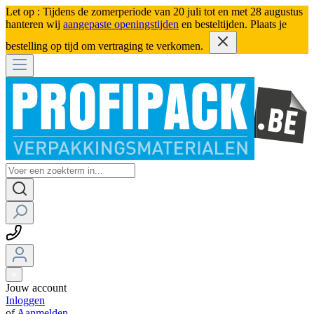
Let op : Tijdens de zomerperiode van 20 juli tot en met 28 augustus
hanteren wij
aangepaste openingstijden
en besteltijden. Plaats je
bestelling op tijd om vertraging te verkomen.
Jouw account
Inloggen
of
Aanmelden