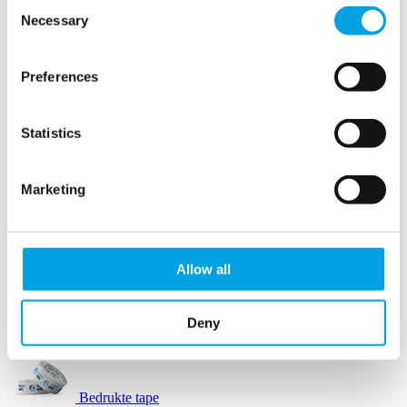
Consent
Necessary
Selection
Opvulpapier
Preferences
Opvulpapier machines
Statistics
Papierwol
Marketing
Schuimbuffers
SizzlePak
Allow all
Afzetlint
Deny
Automatische tape dispensers
Bedrukte tape