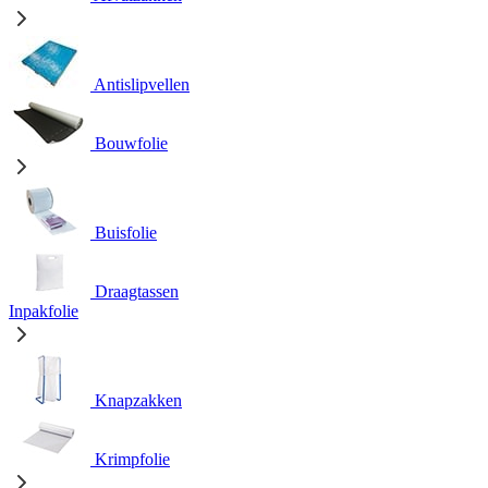
Antislipvellen
Bouwfolie
Buisfolie
Draagtassen
Inpakfolie
Knapzakken
Krimpfolie