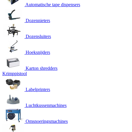
Automatische tape dispensers
Dozennieters
Dozensluiters
Hoeksnijders
Karton shredders
Krimppistool
Labelprinters
Luchtkussenmachines
Omsnoeringsmachines