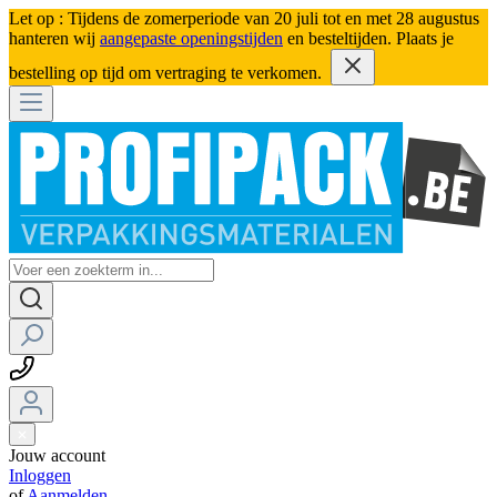
Let op : Tijdens de zomerperiode van 20 juli tot en met 28 augustus
hanteren wij
aangepaste openingstijden
en besteltijden. Plaats je
bestelling op tijd om vertraging te verkomen.
Jouw account
Inloggen
of
Aanmelden