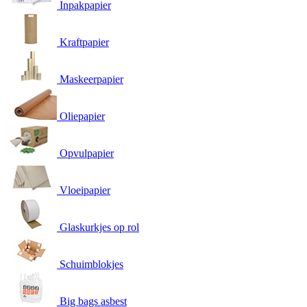
Inpakpapier
Kraftpapier
Maskeerpapier
Oliepapier
Opvulpapier
Vloeipapier
Glaskurkjes op rol
Schuimblokjes
Big bags asbest