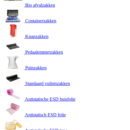
Bio afvalzakken
Containerzakken
Knapzakken
Pedaalemmerzakken
Puinzakken
Standaard vuilniszakken
Antistatische ESD buisfolie
Antistatisch ESD folie