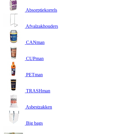
Absorptiekorrels
Afvalzakhouders
CANman
CUPman
PETman
TRASHman
Asbestzakken
Big bags