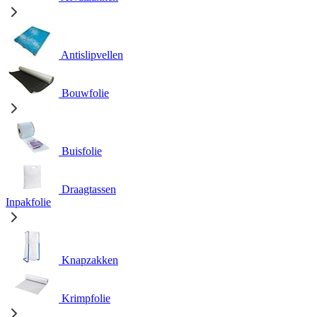
Antislipvellen
Bouwfolie
Buisfolie
Draagtassen
Inpakfolie
Knapzakken
Krimpfolie