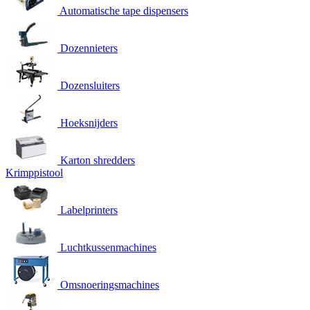
Automatische tape dispensers
Dozennieters
Dozensluiters
Hoeksnijders
Karton shredders
Krimppistool
Labelprinters
Luchtkussenmachines
Omsnoeringsmachines