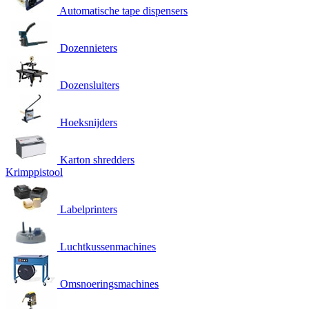
Automatische tape dispensers
Dozennieters
Dozensluiters
Hoeksnijders
Karton shredders
Krimppistool
Labelprinters
Luchtkussenmachines
Omsnoeringsmachines