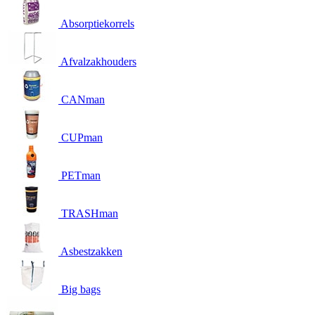
Absorptiekorrels
Afvalzakhouders
CANman
CUPman
PETman
TRASHman
Asbestzakken
Big bags