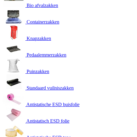
Bio afvalzakken
Containerzakken
Knapzakken
Pedaalemmerzakken
Puinzakken
Standaard vuilniszakken
Antistatische ESD buisfolie
Antistatisch ESD folie