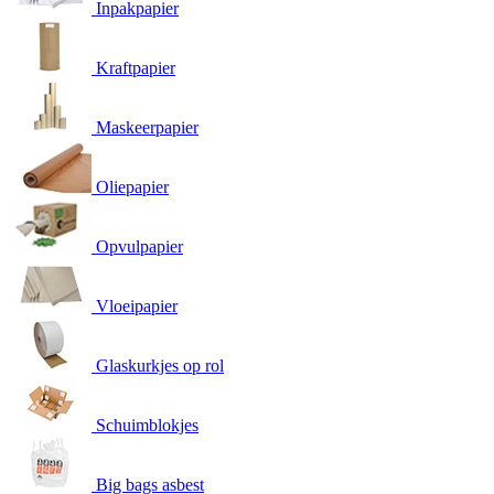
Inpakpapier
Kraftpapier
Maskeerpapier
Oliepapier
Opvulpapier
Vloeipapier
Glaskurkjes op rol
Schuimblokjes
Big bags asbest