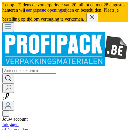
Let op : Tijdens de zomerperiode van 20 juli tot en met 28 augustus
hanteren wij
aangepaste openingstijden
en besteltijden. Plaats je
bestelling op tijd om vertraging te verkomen.
Jouw account
Inloggen
of
Aanmelden