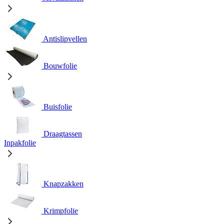
Antislipvellen
Bouwfolie
Buisfolie
Draagtassen
Inpakfolie
Knapzakken
Krimpfolie