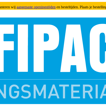
anteren wij
aangepaste openingstijden
en besteltijden. Plaats je bestell