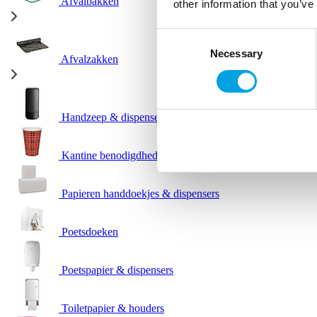
Afvalbakken
other information that you’ve
Consent
Necessary
Selection
Afvalzakken
Handzeep & dispensers
Kantine benodigdheden
Papieren handdoekjes & dispensers
Poetsdoeken
Poetspapier & dispensers
Toiletpapier & houders