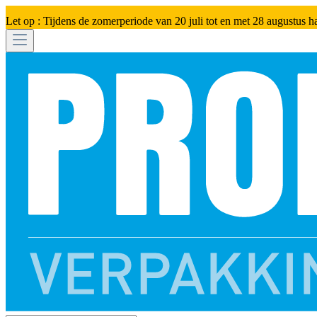
Let op : Tijdens de zomerperiode van 20 juli tot en met 28 augustus h