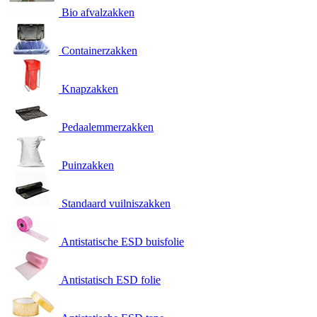
Bio afvalzakken
Containerzakken
Knapzakken
Pedaalemmerzakken
Puinzakken
Standaard vuilniszakken
Antistatische ESD buisfolie
Antistatisch ESD folie