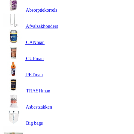
Absorptiekorrels
Afvalzakhouders
CANman
CUPman
PETman
TRASHman
Asbestzakken
Big bags