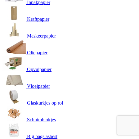
Inpakpapier
Kraftpapier
Maskeerpapier
Oliepapier
Opvulpapier
Vloeipapier
Glaskurkjes op rol
Schuimblokjes
Big bags asbest