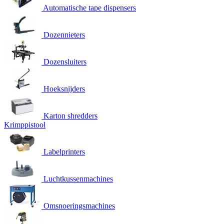
Automatische tape dispensers
Dozennieters
Dozensluiters
Hoeksnijders
Karton shredders
Krimppistool
Labelprinters
Luchtkussenmachines
Omsnoeringsmachines