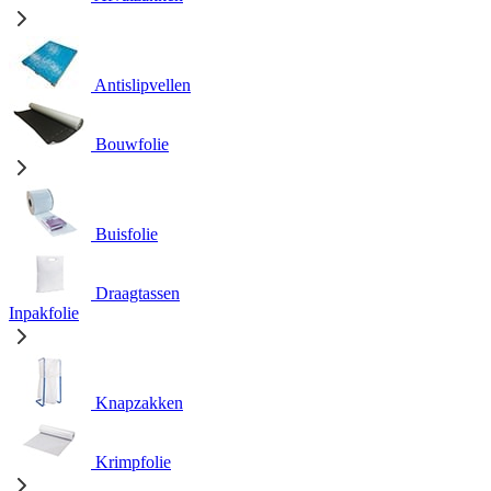
Antislipvellen
Bouwfolie
Buisfolie
Draagtassen
Inpakfolie
Knapzakken
Krimpfolie