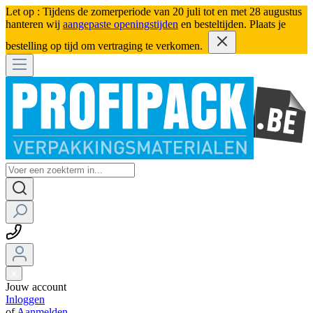
Let op : Tijdens de zomerperiode van 20 juli tot en met 28 augustus
hanteren wij
aangepaste openingstijden
en besteltijden. Plaats je
bestelling op tijd om vertraging te verkomen.
Jouw account
Inloggen
of
Aanmelden