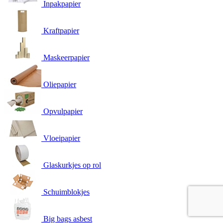
Inpakpapier
Kraftpapier
Maskeerpapier
Oliepapier
Opvulpapier
Vloeipapier
Glaskurkjes op rol
Schuimblokjes
Big bags asbest