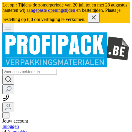
Let op : Tijdens de zomerperiode van 20 juli tot en met 28 augustus
hanteren wij
aangepaste openingstijden
en besteltijden. Plaats je
bestelling op tijd om vertraging te verkomen.
Jouw account
Inloggen
of
Aanmelden