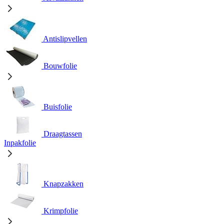
Antislipvellen
Bouwfolie
Buisfolie
Draagtassen
Inpakfolie
Knapzakken
Krimpfolie