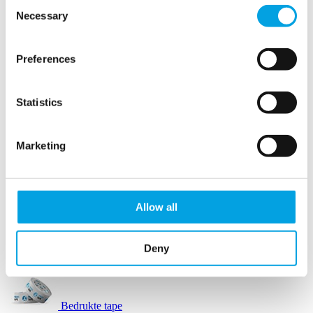
Consent
Necessary
Selection
Opvulpapier
Preferences
Opvulpapier machines
Statistics
Papierwol
Marketing
Schuimbuffers
SizzlePak
Allow all
Afzetlint
Deny
Automatische tape dispensers
Bedrukte tape