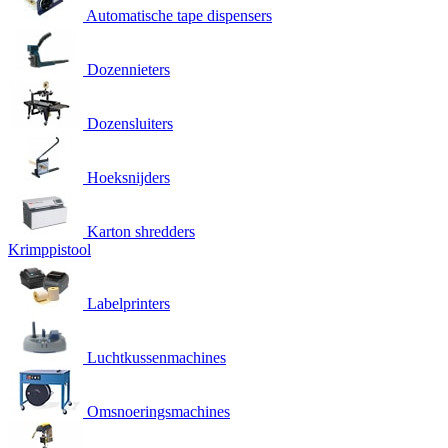
Automatische tape dispensers
Dozennieters
Dozensluiters
Hoeksnijders
Karton shredders
Krimppistool
Labelprinters
Luchtkussenmachines
Omsnoeringsmachines