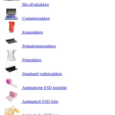
Bio afvalzakken
Containerzakken
Knapzakken
Pedaalemmerzakken
Puinzakken
Standaard vuilniszakken
Antistatische ESD buisfolie
Antistatisch ESD folie