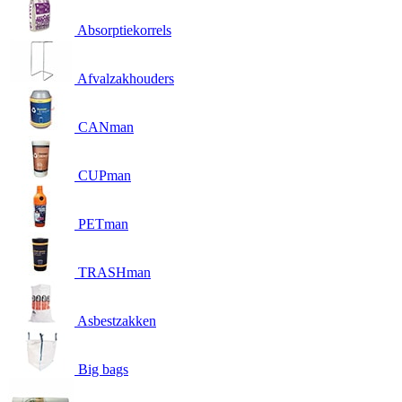
Absorptiekorrels
Afvalzakhouders
CANman
CUPman
PETman
TRASHman
Asbestzakken
Big bags