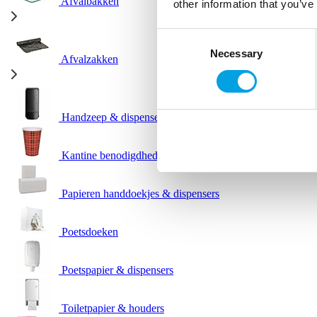
Afvalbakken
other information that you’ve
Consent
Necessary
Selection
Afvalzakken
Handzeep & dispensers
Kantine benodigdheden
Papieren handdoekjes & dispensers
Poetsdoeken
Poetspapier & dispensers
Toiletpapier & houders