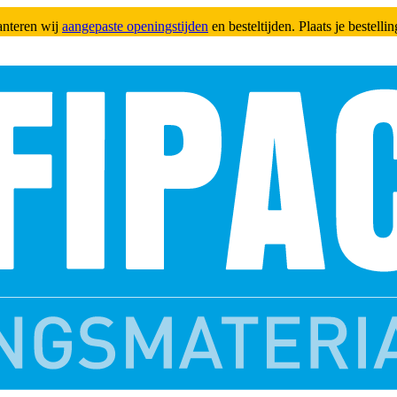
anteren wij
aangepaste openingstijden
en besteltijden. Plaats je bestell