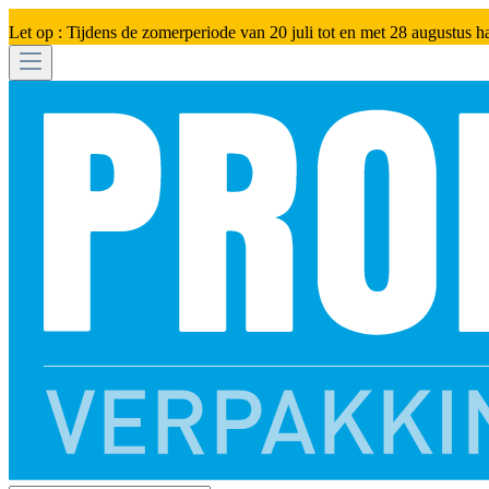
Let op : Tijdens de zomerperiode van 20 juli tot en met 28 augustus h