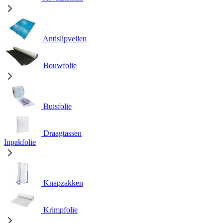
Antislipvellen
Bouwfolie
Buisfolie
Draagtassen
Inpakfolie
Knapzakken
Krimpfolie