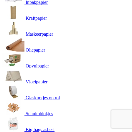
Inpakpapier
Kraftpapier
Maskeerpapier
Oliepapier
Opvulpapier
Vloeipapier
Glaskurkjes op rol
Schuimblokjes
Big bags asbest