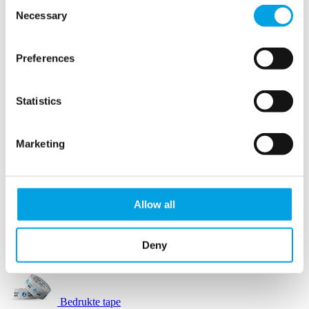
Consent
Necessary
Selection
Opvulpapier
Preferences
Opvulpapier machines
Statistics
Papierwol
Marketing
Schuimbuffers
SizzlePak
Allow all
Afzetlint
Deny
Automatische tape dispensers
Bedrukte tape