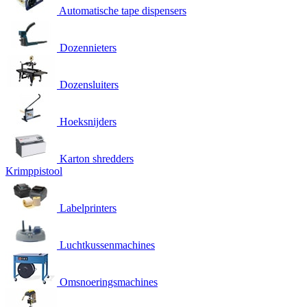
Automatische tape dispensers
Dozennieters
Dozensluiters
Hoeksnijders
Karton shredders
Krimppistool
Labelprinters
Luchtkussenmachines
Omsnoeringsmachines