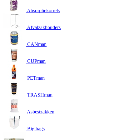
Absorptiekorrels
Afvalzakhouders
CANman
CUPman
PETman
TRASHman
Asbestzakken
Big bags