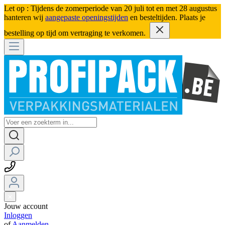
Let op : Tijdens de zomerperiode van 20 juli tot en met 28 augustus
hanteren wij
aangepaste openingstijden
en besteltijden. Plaats je
bestelling op tijd om vertraging te verkomen.
Jouw account
Inloggen
of
Aanmelden