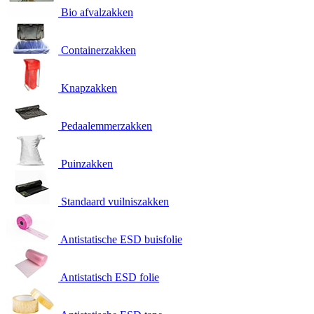
Bio afvalzakken
Containerzakken
Knapzakken
Pedaalemmerzakken
Puinzakken
Standaard vuilniszakken
Antistatische ESD buisfolie
Antistatisch ESD folie