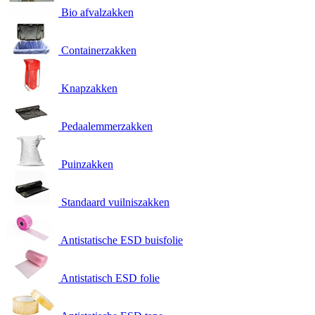
Bio afvalzakken
Containerzakken
Knapzakken
Pedaalemmerzakken
Puinzakken
Standaard vuilniszakken
Antistatische ESD buisfolie
Antistatisch ESD folie