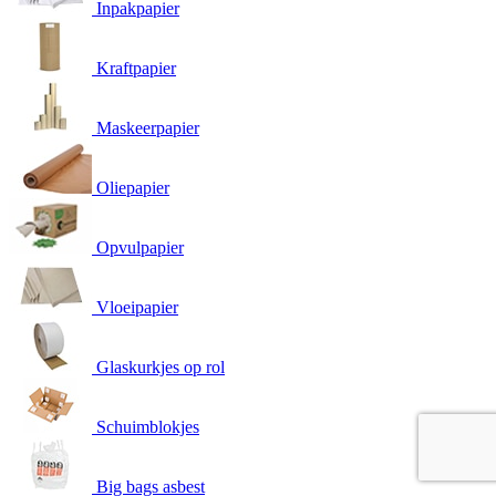
Inpakpapier
Kraftpapier
Maskeerpapier
Oliepapier
Opvulpapier
Vloeipapier
Glaskurkjes op rol
Schuimblokjes
Big bags asbest