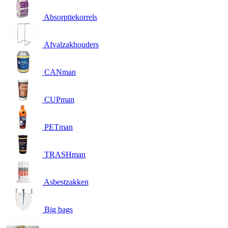
Absorptiekorrels
Afvalzakhouders
CANman
CUPman
PETman
TRASHman
Asbestzakken
Big bags