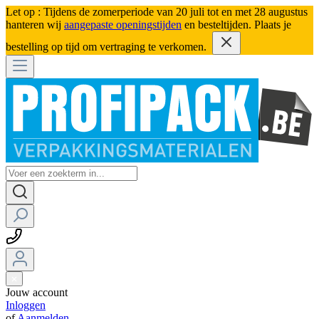
Let op : Tijdens de zomerperiode van 20 juli tot en met 28 augustus
hanteren wij
aangepaste openingstijden
en besteltijden. Plaats je
bestelling op tijd om vertraging te verkomen.
Jouw account
Inloggen
of
Aanmelden