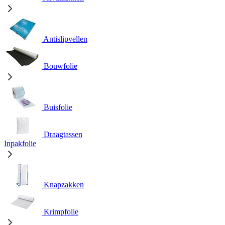
Antislipvellen
Bouwfolie
Buisfolie
Draagtassen
Inpakfolie
Knapzakken
Krimpfolie