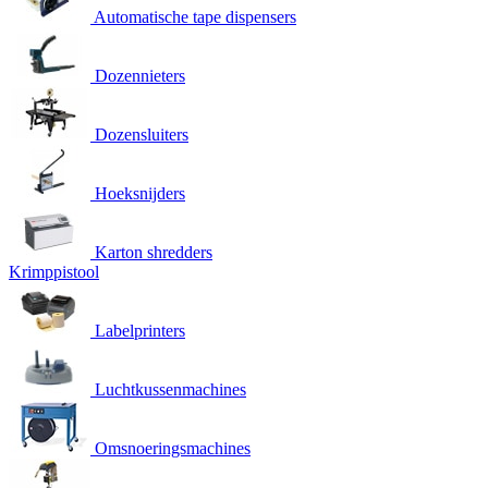
Automatische tape dispensers
Dozennieters
Dozensluiters
Hoeksnijders
Karton shredders
Krimppistool
Labelprinters
Luchtkussenmachines
Omsnoeringsmachines