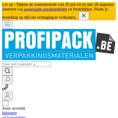
Let op : Tijdens de zomerperiode van 20 juli tot en met 28 augustus
hanteren wij
aangepaste openingstijden
en besteltijden. Plaats je
bestelling op tijd om vertraging te verkomen.
Jouw account
Inloggen
of
Aanmelden