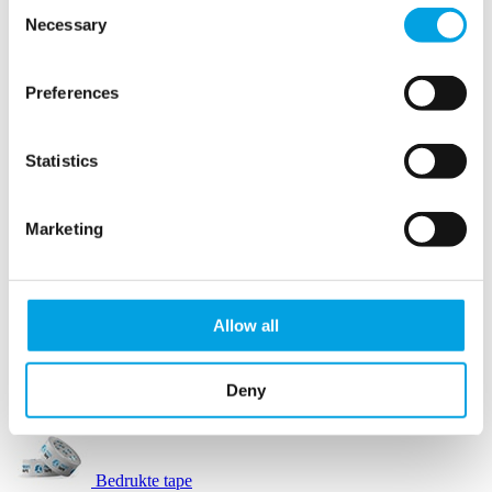
Consent
Necessary
Selection
Opvulpapier
Preferences
Opvulpapier machines
Statistics
Papierwol
Marketing
Schuimbuffers
SizzlePak
Allow all
Afzetlint
Deny
Automatische tape dispensers
Bedrukte tape