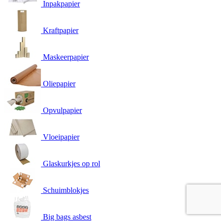
Inpakpapier
Kraftpapier
Maskeerpapier
Oliepapier
Opvulpapier
Vloeipapier
Glaskurkjes op rol
Schuimblokjes
Big bags asbest