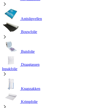
Antislipvellen
Bouwfolie
Buisfolie
Draagtassen
Inpakfolie
Knapzakken
Krimpfolie