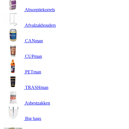
Absorptiekorrels
Afvalzakhouders
CANman
CUPman
PETman
TRASHman
Asbestzakken
Big bags