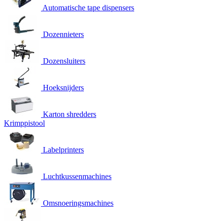
Automatische tape dispensers
Dozennieters
Dozensluiters
Hoeksnijders
Karton shredders
Krimppistool
Labelprinters
Luchtkussenmachines
Omsnoeringsmachines