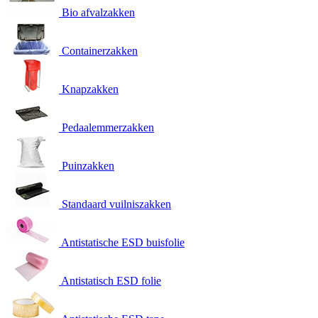
Bio afvalzakken
Containerzakken
Knapzakken
Pedaalemmerzakken
Puinzakken
Standaard vuilniszakken
Antistatische ESD buisfolie
Antistatisch ESD folie