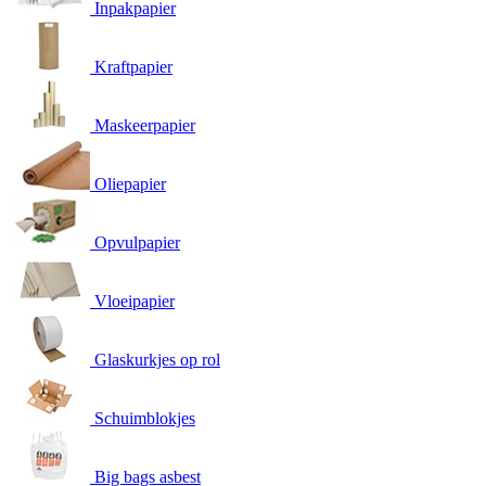
Inpakpapier
Kraftpapier
Maskeerpapier
Oliepapier
Opvulpapier
Vloeipapier
Glaskurkjes op rol
Schuimblokjes
Big bags asbest