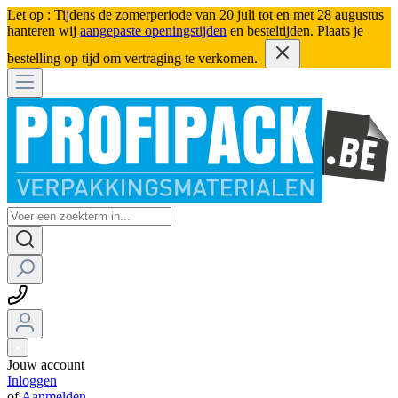
Let op : Tijdens de zomerperiode van 20 juli tot en met 28 augustus
hanteren wij
aangepaste openingstijden
en besteltijden. Plaats je
bestelling op tijd om vertraging te verkomen.
Jouw account
Inloggen
of
Aanmelden