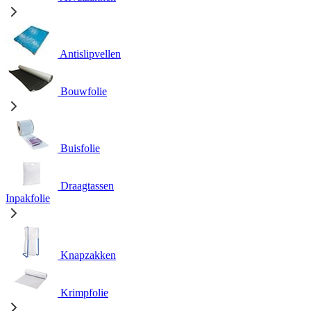
Antislipvellen
Bouwfolie
Buisfolie
Draagtassen
Inpakfolie
Knapzakken
Krimpfolie