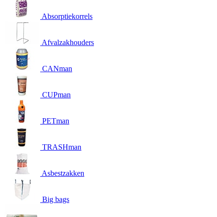
Absorptiekorrels
Afvalzakhouders
CANman
CUPman
PETman
TRASHman
Asbestzakken
Big bags