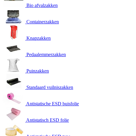
Bio afvalzakken
Containerzakken
Knapzakken
Pedaalemmerzakken
Puinzakken
Standaard vuilniszakken
Antistatische ESD buisfolie
Antistatisch ESD folie