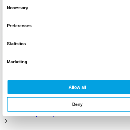
Consent
Palletdozen
Necessary
Selection
UN verpakkingen
Preferences
Statistics
Sjorbanden
Beschermhoezen
Marketing
Beschermingsmateriaal verhuizen
Allow all
Inpakpapier verhuizen
Deny
Ladingzekering