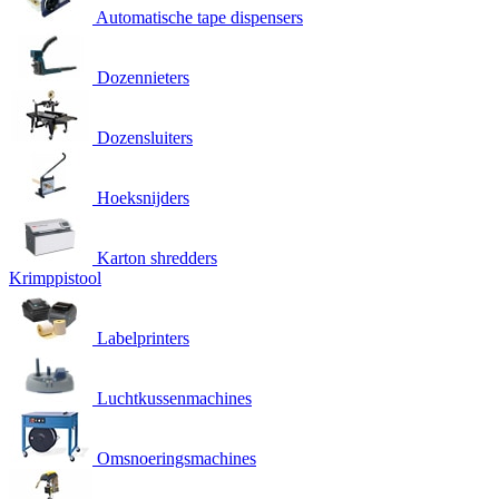
Automatische tape dispensers
Dozennieters
Dozensluiters
Hoeksnijders
Karton shredders
Krimppistool
Labelprinters
Luchtkussenmachines
Omsnoeringsmachines