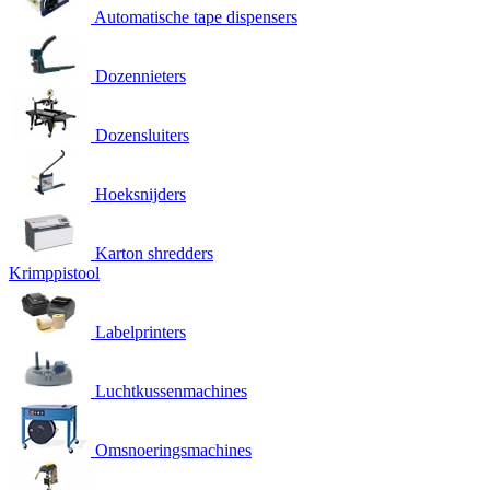
Automatische tape dispensers
Dozennieters
Dozensluiters
Hoeksnijders
Karton shredders
Krimppistool
Labelprinters
Luchtkussenmachines
Omsnoeringsmachines