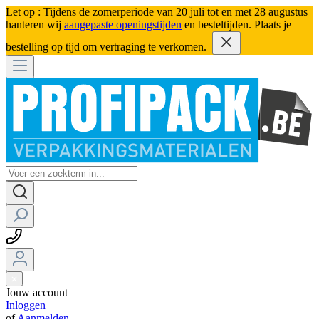
Let op : Tijdens de zomerperiode van 20 juli tot en met 28 augustus
hanteren wij
aangepaste openingstijden
en besteltijden. Plaats je
bestelling op tijd om vertraging te verkomen.
Jouw account
Inloggen
of
Aanmelden