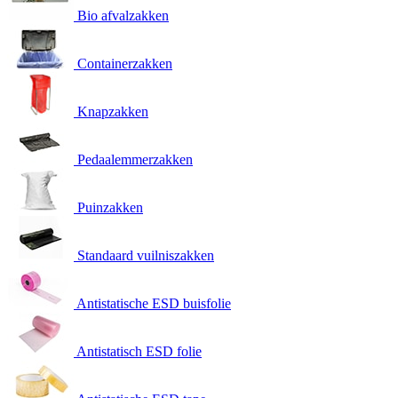
Bio afvalzakken
Containerzakken
Knapzakken
Pedaalemmerzakken
Puinzakken
Standaard vuilniszakken
Antistatische ESD buisfolie
Antistatisch ESD folie