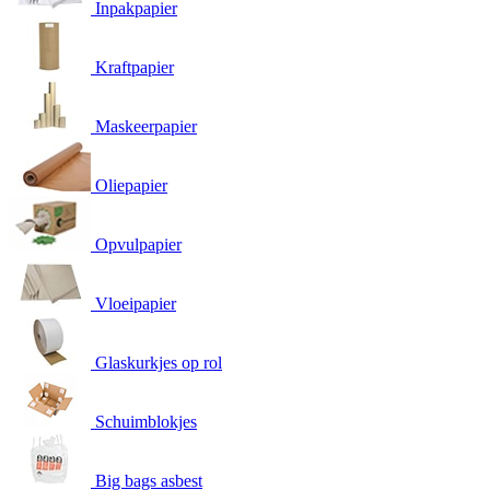
Inpakpapier
Kraftpapier
Maskeerpapier
Oliepapier
Opvulpapier
Vloeipapier
Glaskurkjes op rol
Schuimblokjes
Big bags asbest