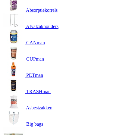
Absorptiekorrels
Afvalzakhouders
CANman
CUPman
PETman
TRASHman
Asbestzakken
Big bags