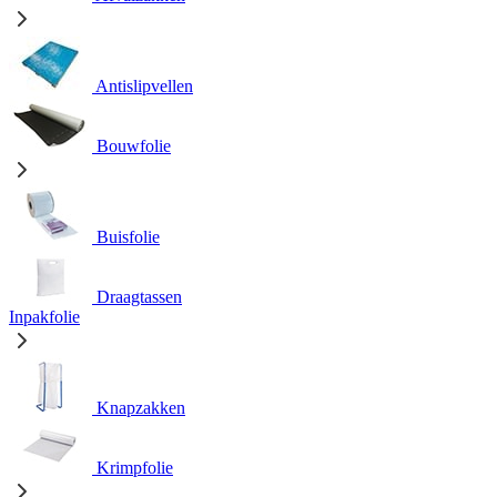
Antislipvellen
Bouwfolie
Buisfolie
Draagtassen
Inpakfolie
Knapzakken
Krimpfolie