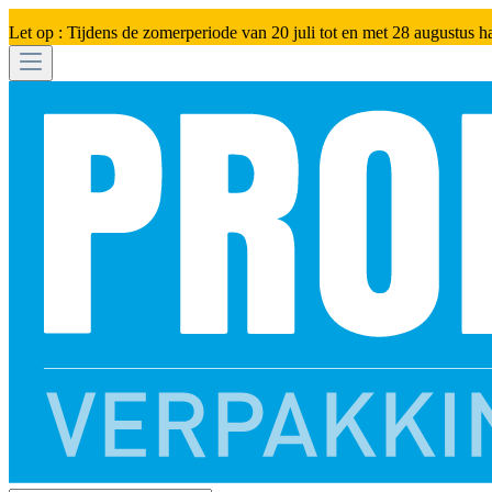
Let op : Tijdens de zomerperiode van 20 juli tot en met 28 augustus h