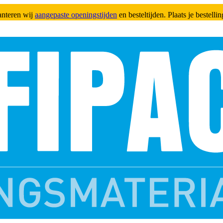
anteren wij
aangepaste openingstijden
en besteltijden. Plaats je bestell