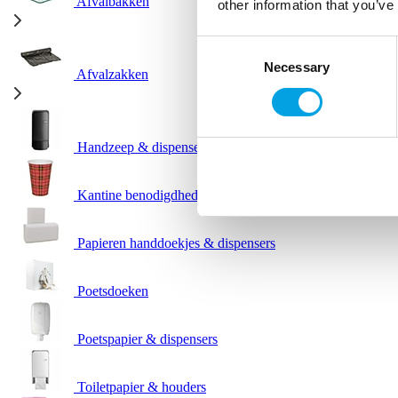
Afvalbakken
other information that you’ve
Consent
Necessary
Selection
Afvalzakken
Handzeep & dispensers
Kantine benodigdheden
Papieren handdoekjes & dispensers
Poetsdoeken
Poetspapier & dispensers
Toiletpapier & houders