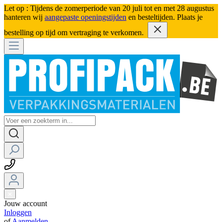
Let op : Tijdens de zomerperiode van 20 juli tot en met 28 augustus
hanteren wij
aangepaste openingstijden
en besteltijden. Plaats je
bestelling op tijd om vertraging te verkomen.
Jouw account
Inloggen
of
Aanmelden