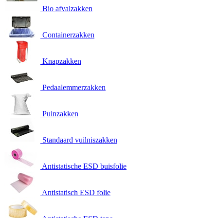
Bio afvalzakken
Containerzakken
Knapzakken
Pedaalemmerzakken
Puinzakken
Standaard vuilniszakken
Antistatische ESD buisfolie
Antistatisch ESD folie