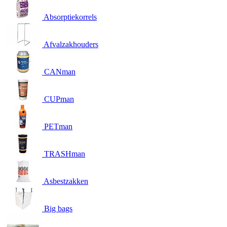
Absorptiekorrels
Afvalzakhouders
CANman
CUPman
PETman
TRASHman
Asbestzakken
Big bags