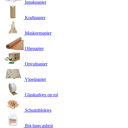
Inpakpapier
Kraftpapier
Maskeerpapier
Oliepapier
Opvulpapier
Vloeipapier
Glaskurkjes op rol
Schuimblokjes
Big bags asbest