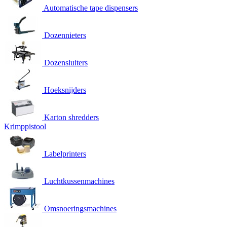
Automatische tape dispensers
Dozennieters
Dozensluiters
Hoeksnijders
Karton shredders
Krimppistool
Labelprinters
Luchtkussenmachines
Omsnoeringsmachines