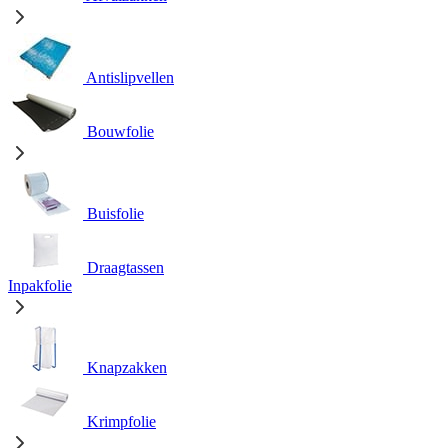
Antislipvellen
Bouwfolie
Buisfolie
Draagtassen
Inpakfolie
Knapzakken
Krimpfolie