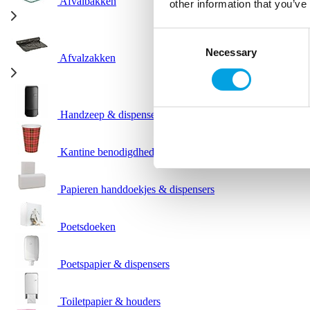
Afvalbakken
other information that you’ve
Consent
Necessary
Selection
Afvalzakken
Handzeep & dispensers
Kantine benodigdheden
Papieren handdoekjes & dispensers
Poetsdoeken
Poetspapier & dispensers
Toiletpapier & houders