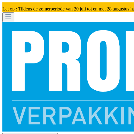
Let op : Tijdens de zomerperiode van 20 juli tot en met 28 augustus h