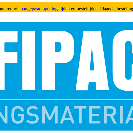
anteren wij
aangepaste openingstijden
en besteltijden. Plaats je bestell