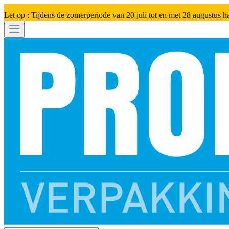
Let op : Tijdens de zomerperiode van 20 juli tot en met 28 augustus h