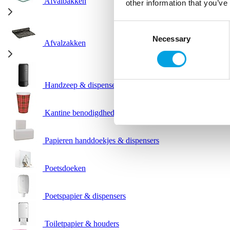
Afvalbakken
other information that you’ve
Consent
Necessary
Selection
Afvalzakken
Handzeep & dispensers
Kantine benodigdheden
Papieren handdoekjes & dispensers
Poetsdoeken
Poetspapier & dispensers
Toiletpapier & houders