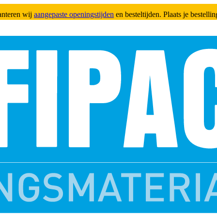
anteren wij
aangepaste openingstijden
en besteltijden. Plaats je bestell