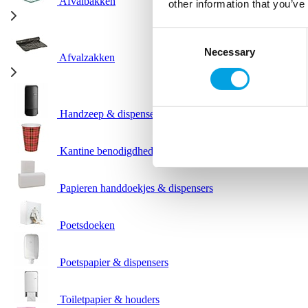
Afvalbakken
other information that you’ve
Consent
Necessary
Selection
Afvalzakken
Handzeep & dispensers
Kantine benodigdheden
Papieren handdoekjes & dispensers
Poetsdoeken
Poetspapier & dispensers
Toiletpapier & houders