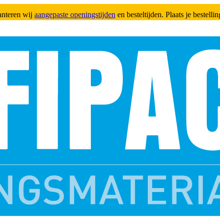
anteren wij
aangepaste openingstijden
en besteltijden. Plaats je bestell