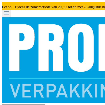
Let op : Tijdens de zomerperiode van 20 juli tot en met 28 augustus h