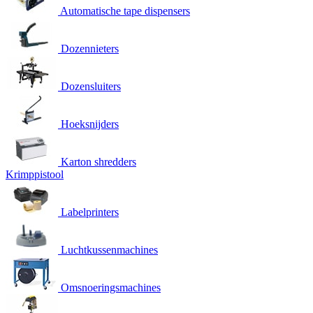
Automatische tape dispensers
Dozennieters
Dozensluiters
Hoeksnijders
Karton shredders
Krimppistool
Labelprinters
Luchtkussenmachines
Omsnoeringsmachines