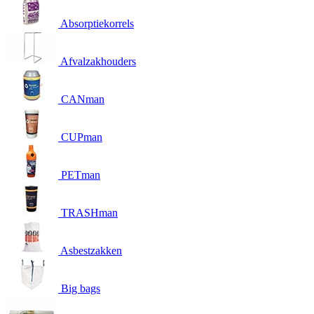
Absorptiekorrels
Afvalzakhouders
CANman
CUPman
PETman
TRASHman
Asbestzakken
Big bags