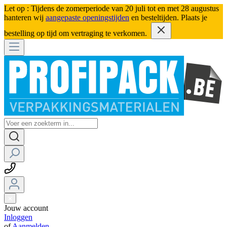
Let op : Tijdens de zomerperiode van 20 juli tot en met 28 augustus
hanteren wij
aangepaste openingstijden
en besteltijden. Plaats je
bestelling op tijd om vertraging te verkomen.
Jouw account
Inloggen
of
Aanmelden