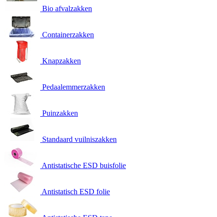
Bio afvalzakken
Containerzakken
Knapzakken
Pedaalemmerzakken
Puinzakken
Standaard vuilniszakken
Antistatische ESD buisfolie
Antistatisch ESD folie