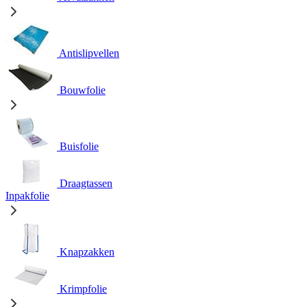
Antislipvellen
Bouwfolie
Buisfolie
Draagtassen
Inpakfolie
Knapzakken
Krimpfolie