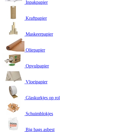
Inpakpapier
Kraftpapier
Maskeerpapier
Oliepapier
Opvulpapier
Vloeipapier
Glaskurkjes op rol
Schuimblokjes
Big bags asbest