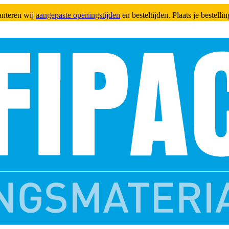
anteren wij
aangepaste openingstijden
en besteltijden. Plaats je bestell