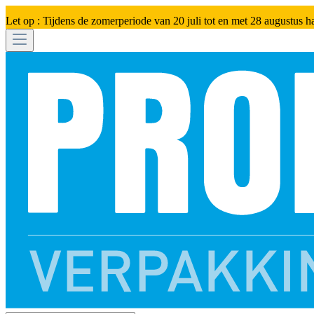
Let op : Tijdens de zomerperiode van 20 juli tot en met 28 augustus h