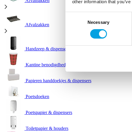
Afvalbakken
other information that you’ve
Consent
Necessary
Selection
Afvalzakken
Handzeep & dispensers
Kantine benodigdheden
Papieren handdoekjes & dispensers
Poetsdoeken
Poetspapier & dispensers
Toiletpapier & houders