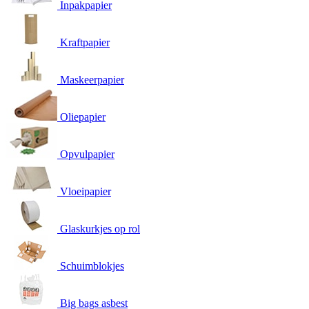
Inpakpapier
Kraftpapier
Maskeerpapier
Oliepapier
Opvulpapier
Vloeipapier
Glaskurkjes op rol
Schuimblokjes
Big bags asbest