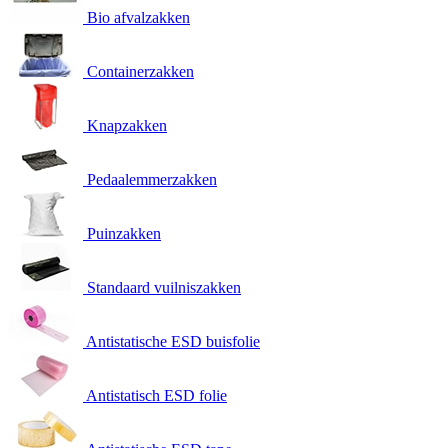
Bio afvalzakken
Containerzakken
Knapzakken
Pedaalemmerzakken
Puinzakken
Standaard vuilniszakken
Antistatische ESD buisfolie
Antistatisch ESD folie