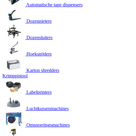
Automatische tape dispensers
Dozennieters
Dozensluiters
Hoeksnijders
Karton shredders
Krimppistool
Labelprinters
Luchtkussenmachines
Omsnoeringsmachines