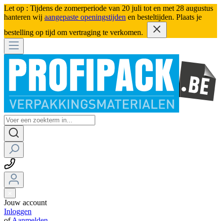
Let op : Tijdens de zomerperiode van 20 juli tot en met 28 augustus
hanteren wij
aangepaste openingstijden
en besteltijden. Plaats je
bestelling op tijd om vertraging te verkomen.
Jouw account
Inloggen
of
Aanmelden