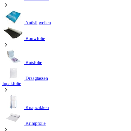
Antislipvellen
Bouwfolie
Buisfolie
Draagtassen
Inpakfolie
Knapzakken
Krimpfolie