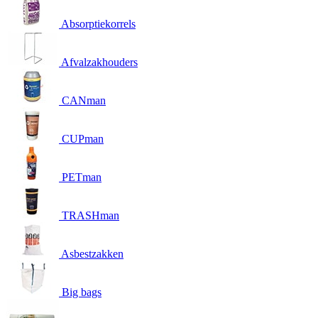
Absorptiekorrels
Afvalzakhouders
CANman
CUPman
PETman
TRASHman
Asbestzakken
Big bags