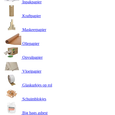
Inpakpapier
Kraftpapier
Maskeerpapier
Oliepapier
Opvulpapier
Vloeipapier
Glaskurkjes op rol
Schuimblokjes
Big bags asbest