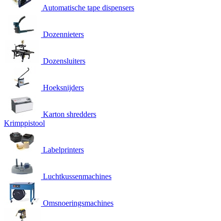
Automatische tape dispensers
Dozennieters
Dozensluiters
Hoeksnijders
Karton shredders
Krimppistool
Labelprinters
Luchtkussenmachines
Omsnoeringsmachines