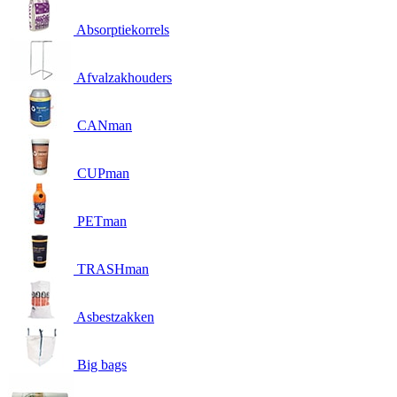
Absorptiekorrels
Afvalzakhouders
CANman
CUPman
PETman
TRASHman
Asbestzakken
Big bags