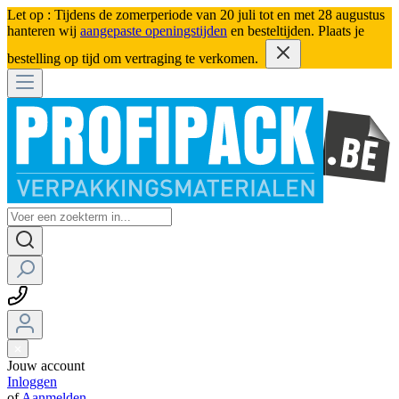
Let op : Tijdens de zomerperiode van 20 juli tot en met 28 augustus
hanteren wij
aangepaste openingstijden
en besteltijden. Plaats je
bestelling op tijd om vertraging te verkomen.
Jouw account
Inloggen
of
Aanmelden