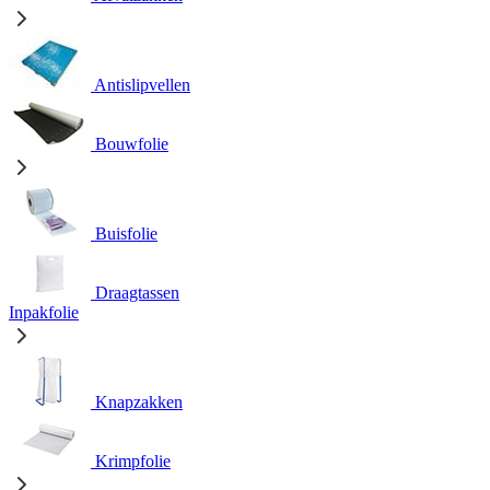
Antislipvellen
Bouwfolie
Buisfolie
Draagtassen
Inpakfolie
Knapzakken
Krimpfolie