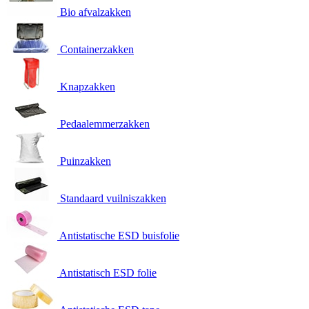
Bio afvalzakken
Containerzakken
Knapzakken
Pedaalemmerzakken
Puinzakken
Standaard vuilniszakken
Antistatische ESD buisfolie
Antistatisch ESD folie