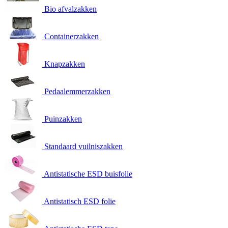
Bio afvalzakken
Containerzakken
Knapzakken
Pedaalemmerzakken
Puinzakken
Standaard vuilniszakken
Antistatische ESD buisfolie
Antistatisch ESD folie