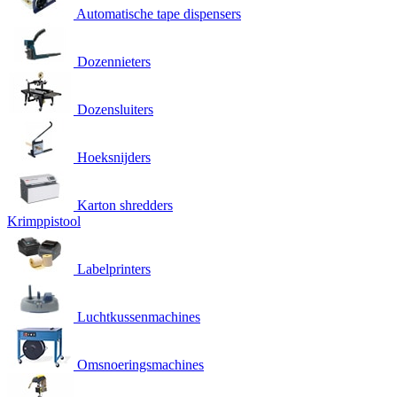
Automatische tape dispensers
Dozennieters
Dozensluiters
Hoeksnijders
Karton shredders
Krimppistool
Labelprinters
Luchtkussenmachines
Omsnoeringsmachines