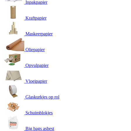
Inpakpapier
Kraftpapier
Maskeerpapier
Oliepapier
Opvulpapier
Vloeipapier
Glaskurkjes op rol
Schuimblokjes
Big bags asbest