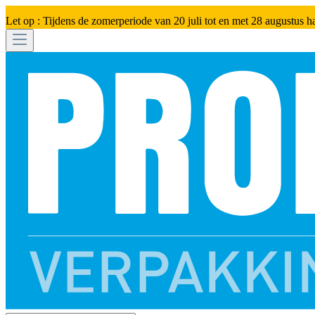
Let op : Tijdens de zomerperiode van 20 juli tot en met 28 augustus h