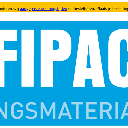
anteren wij
aangepaste openingstijden
en besteltijden. Plaats je bestell