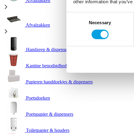
Afvalbakken
other information that you’ve
Consent
Necessary
Selection
Afvalzakken
Handzeep & dispensers
Kantine benodigdheden
Papieren handdoekjes & dispensers
Poetsdoeken
Poetspapier & dispensers
Toiletpapier & houders