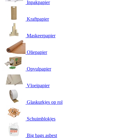
Inpakpapier
Kraftpapier
Maskeerpapier
Oliepapier
Opvulpapier
Vloeipapier
Glaskurkjes op rol
Schuimblokjes
Big bags asbest