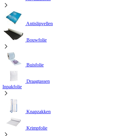
Antislipvellen
Bouwfolie
Buisfolie
Draagtassen
Inpakfolie
Knapzakken
Krimpfolie