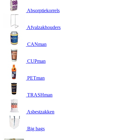
Absorptiekorrels
Afvalzakhouders
CANman
CUPman
PETman
TRASHman
Asbestzakken
Big bags