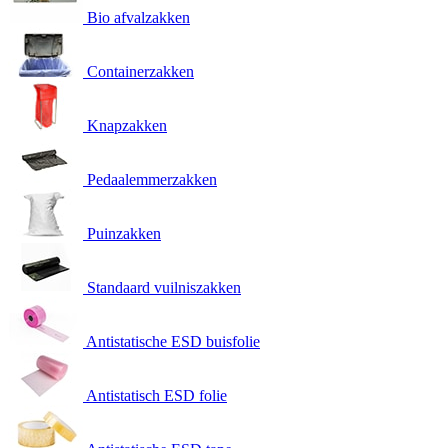
Bio afvalzakken
Containerzakken
Knapzakken
Pedaalemmerzakken
Puinzakken
Standaard vuilniszakken
Antistatische ESD buisfolie
Antistatisch ESD folie