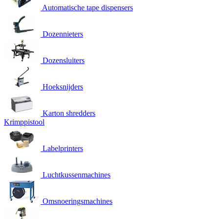
Automatische tape dispensers
Dozennieters
Dozensluiters
Hoeksnijders
Karton shredders
Krimppistool
Labelprinters
Luchtkussenmachines
Omsnoeringsmachines