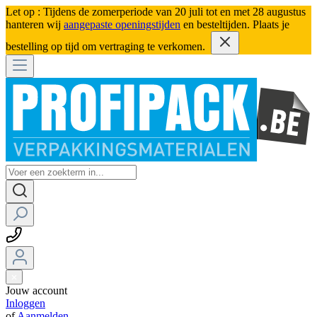
Let op : Tijdens de zomerperiode van 20 juli tot en met 28 augustus
hanteren wij
aangepaste openingstijden
en besteltijden. Plaats je
bestelling op tijd om vertraging te verkomen.
Jouw account
Inloggen
of
Aanmelden