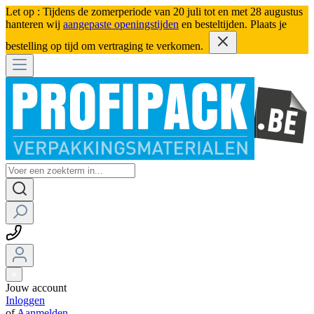
Let op : Tijdens de zomerperiode van 20 juli tot en met 28 augustus
hanteren wij
aangepaste openingstijden
en besteltijden. Plaats je
bestelling op tijd om vertraging te verkomen.
Jouw account
Inloggen
of
Aanmelden