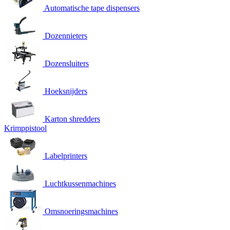
Automatische tape dispensers
Dozennieters
Dozensluiters
Hoeksnijders
Karton shredders
Krimppistool
Labelprinters
Luchtkussenmachines
Omsnoeringsmachines