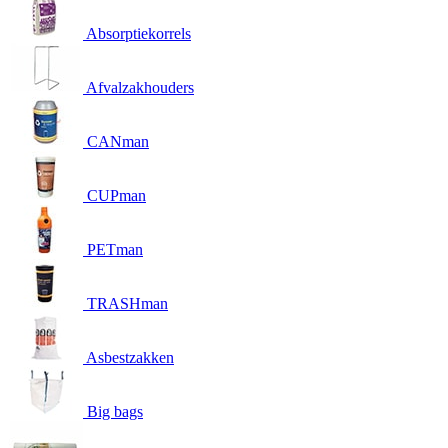
Absorptiekorrels
Afvalzakhouders
CANman
CUPman
PETman
TRASHman
Asbestzakken
Big bags