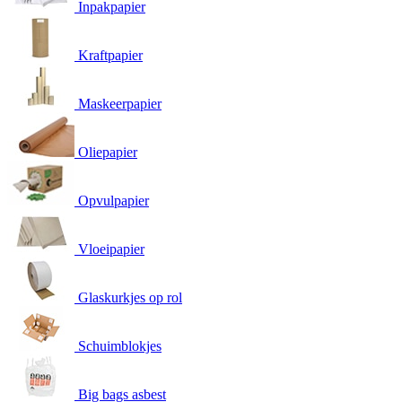
Inpakpapier
Kraftpapier
Maskeerpapier
Oliepapier
Opvulpapier
Vloeipapier
Glaskurkjes op rol
Schuimblokjes
Big bags asbest