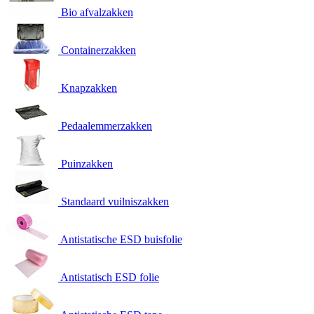
Bio afvalzakken
Containerzakken
Knapzakken
Pedaalemmerzakken
Puinzakken
Standaard vuilniszakken
Antistatische ESD buisfolie
Antistatisch ESD folie