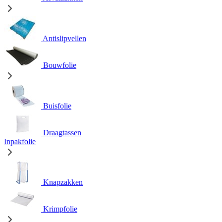
Antislipvellen
Bouwfolie
Buisfolie
Draagtassen
Inpakfolie
Knapzakken
Krimpfolie