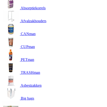
Absorptiekorrels
Afvalzakhouders
CANman
CUPman
PETman
TRASHman
Asbestzakken
Big bags