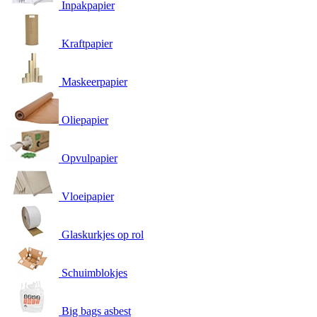
Inpakpapier
Kraftpapier
Maskeerpapier
Oliepapier
Opvulpapier
Vloeipapier
Glaskurkjes op rol
Schuimblokjes
Big bags asbest