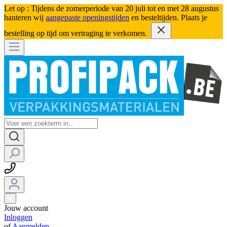
Let op : Tijdens de zomerperiode van 20 juli tot en met 28 augustus
hanteren wij
aangepaste openingstijden
en besteltijden. Plaats je
bestelling op tijd om vertraging te verkomen.
Jouw account
Inloggen
of
Aanmelden