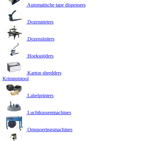
Automatische tape dispensers
Dozennieters
Dozensluiters
Hoeksnijders
Karton shredders
Krimppistool
Labelprinters
Luchtkussenmachines
Omsnoeringsmachines