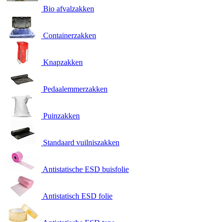
Bio afvalzakken
Containerzakken
Knapzakken
Pedaalemmerzakken
Puinzakken
Standaard vuilniszakken
Antistatische ESD buisfolie
Antistatisch ESD folie