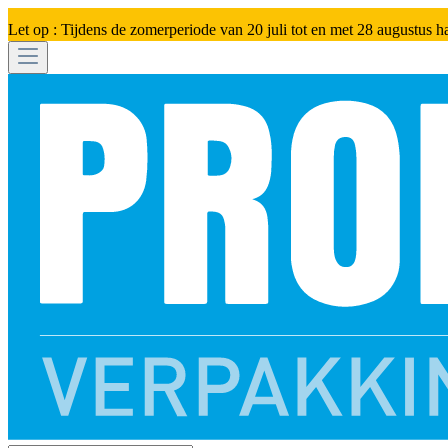
Let op : Tijdens de zomerperiode van 20 juli tot en met 28 augustus h