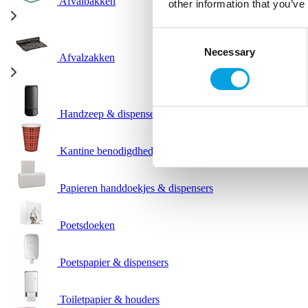
Afvalbakken
other information that you’ve
Consent
Necessary
Selection
Afvalzakken
Handzeep & dispensers
Kantine benodigdheden
Papieren handdoekjes & dispensers
Poetsdoeken
Poetspapier & dispensers
Toiletpapier & houders