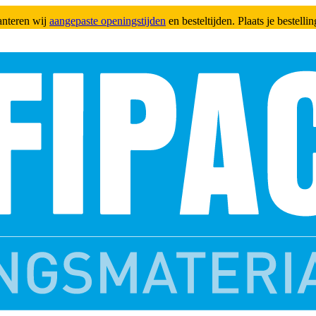
anteren wij
aangepaste openingstijden
en besteltijden. Plaats je bestell