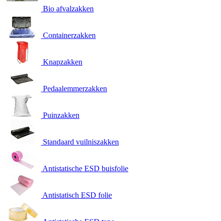
Bio afvalzakken
Containerzakken
Knapzakken
Pedaalemmerzakken
Puinzakken
Standaard vuilniszakken
Antistatische ESD buisfolie
Antistatisch ESD folie