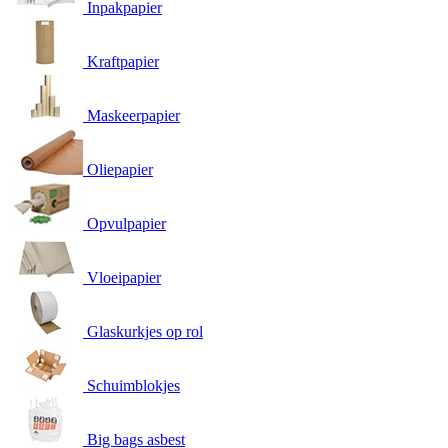
Inpakpapier
Kraftpapier
Maskeerpapier
Oliepapier
Opvulpapier
Vloeipapier
Glaskurkjes op rol
Schuimblokjes
Big bags asbest