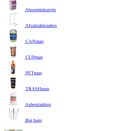
Absorptiekorrels
Afvalzakhouders
CANman
CUPman
PETman
TRASHman
Asbestzakken
Big bags