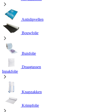
Antislipvellen
Bouwfolie
Buisfolie
Draagtassen
Inpakfolie
Knapzakken
Krimpfolie