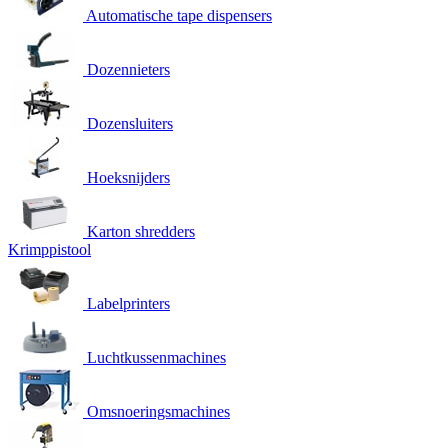
Automatische tape dispensers
Dozennieters
Dozensluiters
Hoeksnijders
Karton shredders
Krimppistool
Labelprinters
Luchtkussenmachines
Omsnoeringsmachines