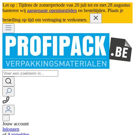
Let op : Tijdens de zomerperiode van 20 juli tot en met 28 augustus
hanteren wij
aangepaste openingstijden
en besteltijden. Plaats je
bestelling op tijd om vertraging te verkomen.
Jouw account
Inloggen
of
Aanmelden