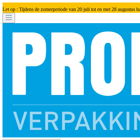
Let op : Tijdens de zomerperiode van 20 juli tot en met 28 augustus h