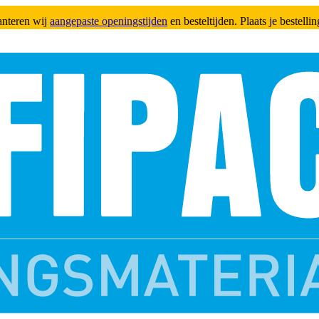
anteren wij
aangepaste openingstijden
en besteltijden. Plaats je bestell