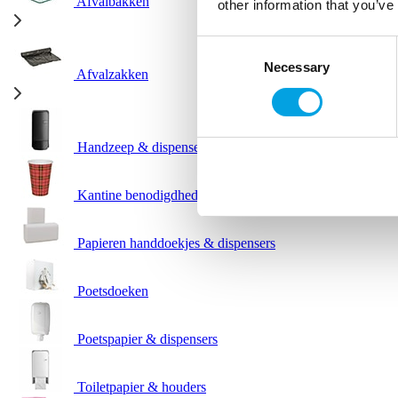
Afvalbakken
other information that you’ve
Consent
Necessary
Selection
Afvalzakken
Handzeep & dispensers
Kantine benodigdheden
Papieren handdoekjes & dispensers
Poetsdoeken
Poetspapier & dispensers
Toiletpapier & houders