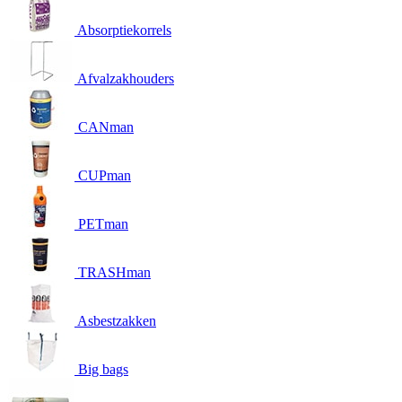
Absorptiekorrels
Afvalzakhouders
CANman
CUPman
PETman
TRASHman
Asbestzakken
Big bags