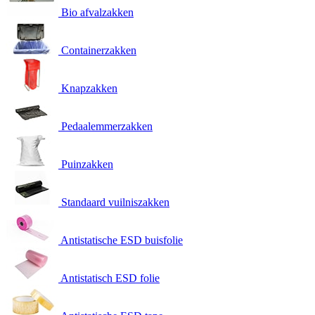
Bio afvalzakken
Containerzakken
Knapzakken
Pedaalemmerzakken
Puinzakken
Standaard vuilniszakken
Antistatische ESD buisfolie
Antistatisch ESD folie