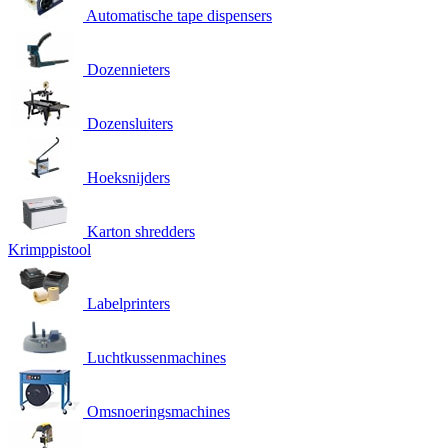
Automatische tape dispensers
Dozennieters
Dozensluiters
Hoeksnijders
Karton shredders
Krimppistool
Labelprinters
Luchtkussenmachines
Omsnoeringsmachines