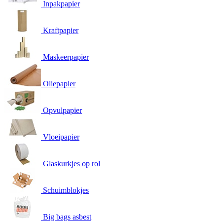
Inpakpapier
Kraftpapier
Maskeerpapier
Oliepapier
Opvulpapier
Vloeipapier
Glaskurkjes op rol
Schuimblokjes
Big bags asbest