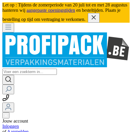
Let op : Tijdens de zomerperiode van 20 juli tot en met 28 augustus
hanteren wij
aangepaste openingstijden
en besteltijden. Plaats je
bestelling op tijd om vertraging te verkomen.
Jouw account
Inloggen
of
Aanmelden