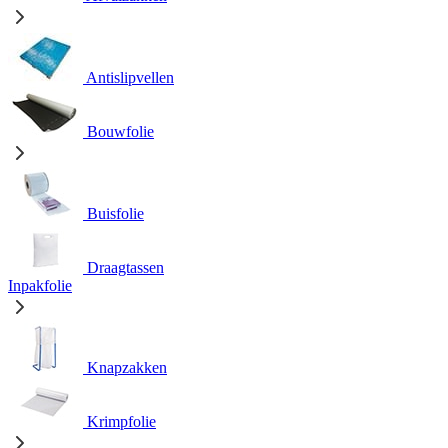
Antislipvellen
Bouwfolie
Buisfolie
Draagtassen
Inpakfolie
Knapzakken
Krimpfolie