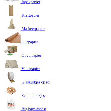
Inpakpapier
Kraftpapier
Maskeerpapier
Oliepapier
Opvulpapier
Vloeipapier
Glaskurkjes op rol
Schuimblokjes
Big bags asbest