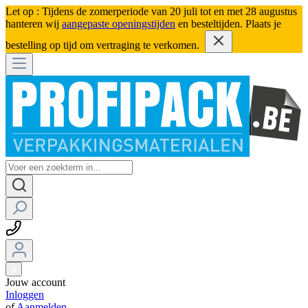
Let op : Tijdens de zomerperiode van 20 juli tot en met 28 augustus
hanteren wij
aangepaste openingstijden
en besteltijden. Plaats je
bestelling op tijd om vertraging te verkomen.
Jouw account
Inloggen
of
Aanmelden