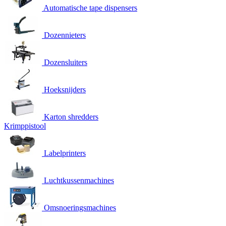
Automatische tape dispensers
Dozennieters
Dozensluiters
Hoeksnijders
Karton shredders
Krimppistool
Labelprinters
Luchtkussenmachines
Omsnoeringsmachines