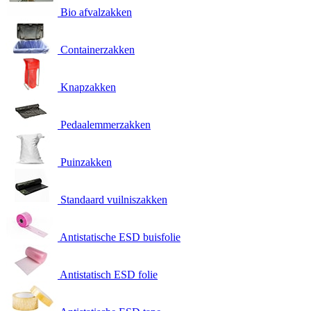
Bio afvalzakken
Containerzakken
Knapzakken
Pedaalemmerzakken
Puinzakken
Standaard vuilniszakken
Antistatische ESD buisfolie
Antistatisch ESD folie