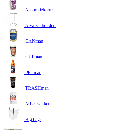
Absorptiekorrels
Afvalzakhouders
CANman
CUPman
PETman
TRASHman
Asbestzakken
Big bags