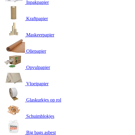
Inpakpapier
Kraftpapier
Maskeerpapier
Oliepapier
Opvulpapier
Vloeipapier
Glaskurkjes op rol
Schuimblokjes
Big bags asbest