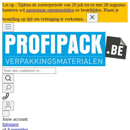
Let op : Tijdens de zomerperiode van 20 juli tot en met 28 augustus
hanteren wij
aangepaste openingstijden
en besteltijden. Plaats je
bestelling op tijd om vertraging te verkomen.
Jouw account
Inloggen
of
Aanmelden