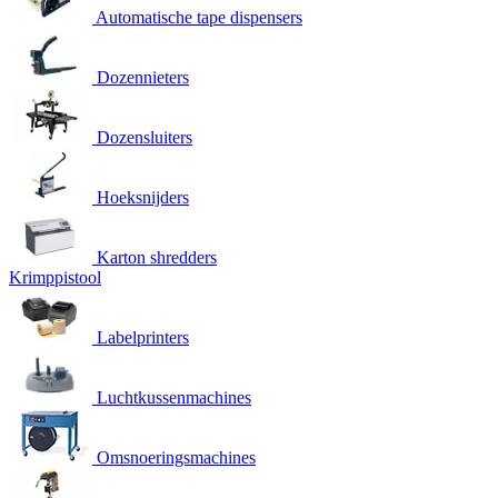
Automatische tape dispensers
Dozennieters
Dozensluiters
Hoeksnijders
Karton shredders
Krimppistool
Labelprinters
Luchtkussenmachines
Omsnoeringsmachines