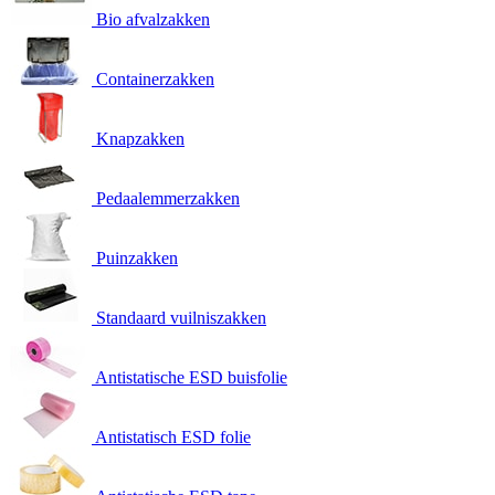
Bio afvalzakken
Containerzakken
Knapzakken
Pedaalemmerzakken
Puinzakken
Standaard vuilniszakken
Antistatische ESD buisfolie
Antistatisch ESD folie