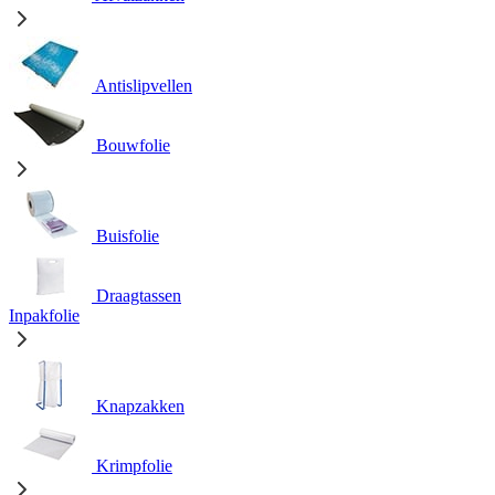
Antislipvellen
Bouwfolie
Buisfolie
Draagtassen
Inpakfolie
Knapzakken
Krimpfolie