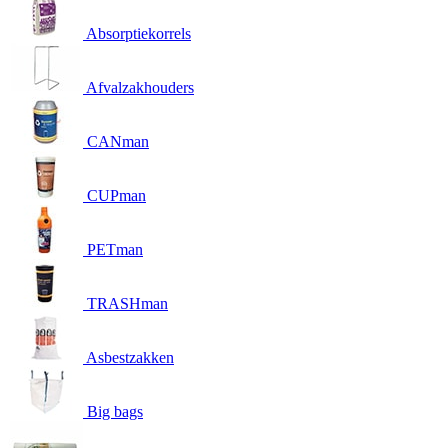
Absorptiekorrels
Afvalzakhouders
CANman
CUPman
PETman
TRASHman
Asbestzakken
Big bags