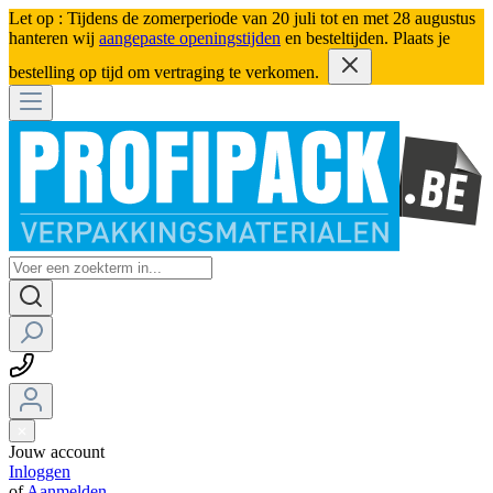
Let op : Tijdens de zomerperiode van 20 juli tot en met 28 augustus
hanteren wij
aangepaste openingstijden
en besteltijden. Plaats je
bestelling op tijd om vertraging te verkomen.
Jouw account
Inloggen
of
Aanmelden