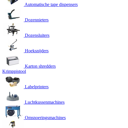
Automatische tape dispensers
Dozennieters
Dozensluiters
Hoeksnijders
Karton shredders
Krimppistool
Labelprinters
Luchtkussenmachines
Omsnoeringsmachines