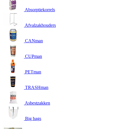
Absorptiekorrels
Afvalzakhouders
CANman
CUPman
PETman
TRASHman
Asbestzakken
Big bags