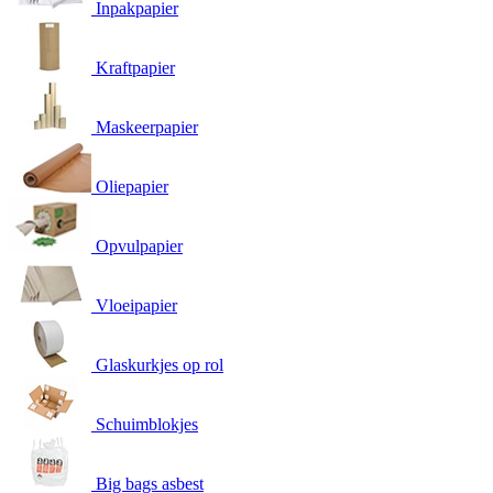
Inpakpapier
Kraftpapier
Maskeerpapier
Oliepapier
Opvulpapier
Vloeipapier
Glaskurkjes op rol
Schuimblokjes
Big bags asbest