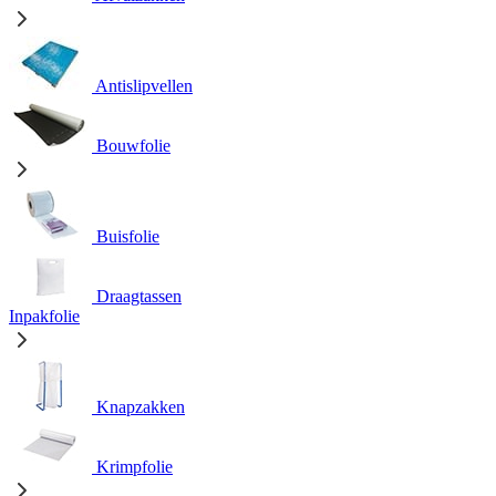
Antislipvellen
Bouwfolie
Buisfolie
Draagtassen
Inpakfolie
Knapzakken
Krimpfolie