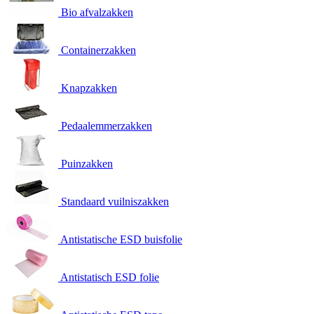
Bio afvalzakken
Containerzakken
Knapzakken
Pedaalemmerzakken
Puinzakken
Standaard vuilniszakken
Antistatische ESD buisfolie
Antistatisch ESD folie