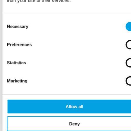
from your use of their services.
Waarschuwingsetiketten
Waarschuwingstape
Consent
Necessary
Selection
Aanhangwagennetten
Preferences
Pallets
Statistics
Interne transportmiddelen
Ladingzekering
Marketing
Palletfolie
Allow all
Verhuisdekens
Deny