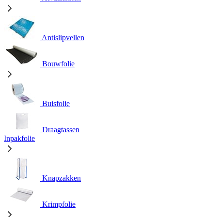
Antislipvellen
Bouwfolie
Buisfolie
Draagtassen
Inpakfolie
Knapzakken
Krimpfolie