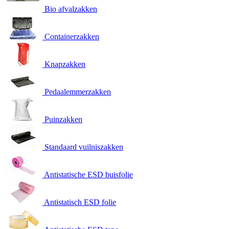
Bio afvalzakken
Containerzakken
Knapzakken
Pedaalemmerzakken
Puinzakken
Standaard vuilniszakken
Antistatische ESD buisfolie
Antistatisch ESD folie