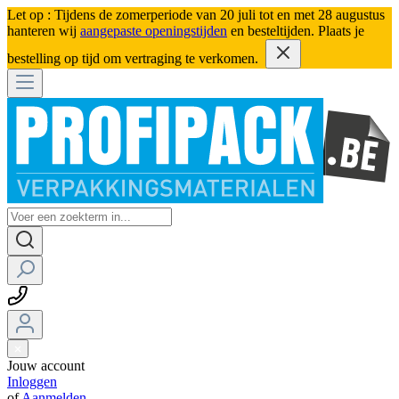
Let op : Tijdens de zomerperiode van 20 juli tot en met 28 augustus
hanteren wij
aangepaste openingstijden
en besteltijden. Plaats je
bestelling op tijd om vertraging te verkomen.
Jouw account
Inloggen
of
Aanmelden