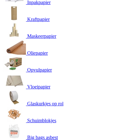
Inpakpapier
Kraftpapier
Maskeerpapier
Oliepapier
Opvulpapier
Vloeipapier
Glaskurkjes op rol
Schuimblokjes
Big bags asbest