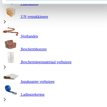
Palletdozen
UN verpakkingen
Sjorbanden
Beschermhoezen
Beschermingsmateriaal verhuizen
Inpakpapier verhuizen
Ladingzekering