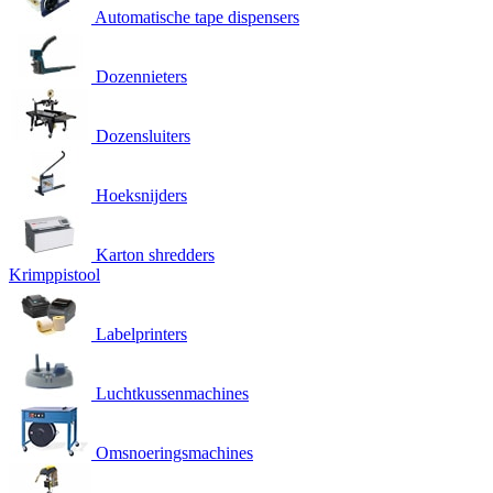
Automatische tape dispensers
Dozennieters
Dozensluiters
Hoeksnijders
Karton shredders
Krimppistool
Labelprinters
Luchtkussenmachines
Omsnoeringsmachines