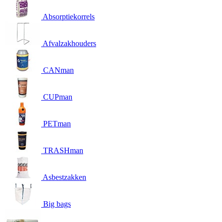
Absorptiekorrels
Afvalzakhouders
CANman
CUPman
PETman
TRASHman
Asbestzakken
Big bags