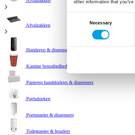
Afvalbakken
other information that you’ve
Consent
Necessary
Selection
Afvalzakken
Handzeep & dispensers
Kantine benodigdheden
Papieren handdoekjes & dispensers
Poetsdoeken
Poetspapier & dispensers
Toiletpapier & houders