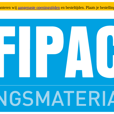
anteren wij
aangepaste openingstijden
en besteltijden. Plaats je bestell