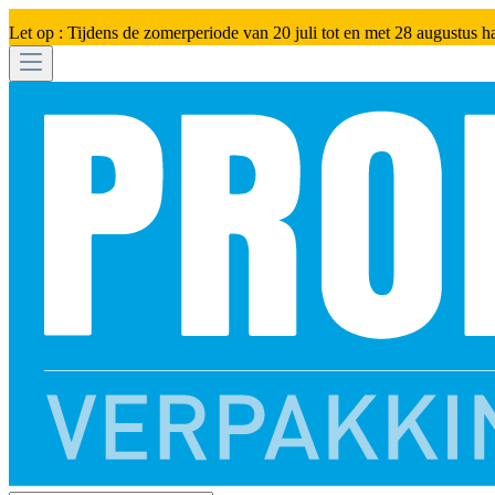
Let op : Tijdens de zomerperiode van 20 juli tot en met 28 augustus h