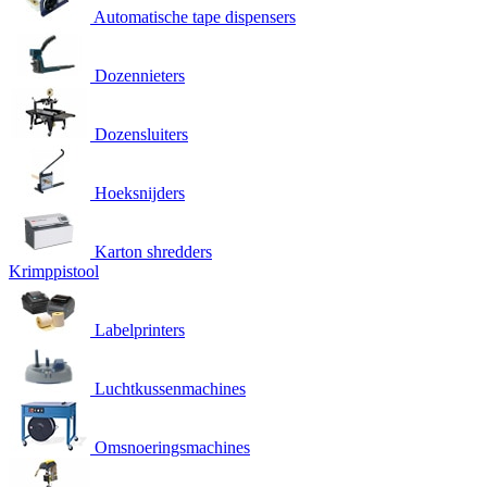
Automatische tape dispensers
Dozennieters
Dozensluiters
Hoeksnijders
Karton shredders
Krimppistool
Labelprinters
Luchtkussenmachines
Omsnoeringsmachines