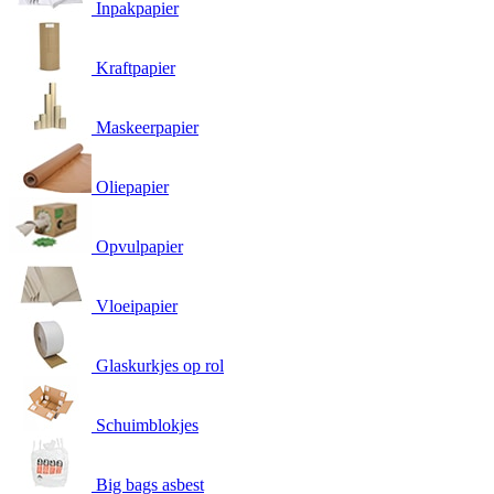
Inpakpapier
Kraftpapier
Maskeerpapier
Oliepapier
Opvulpapier
Vloeipapier
Glaskurkjes op rol
Schuimblokjes
Big bags asbest