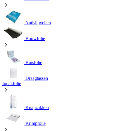
Antislipvellen
Bouwfolie
Buisfolie
Draagtassen
Inpakfolie
Knapzakken
Krimpfolie