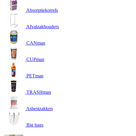
Absorptiekorrels
Afvalzakhouders
CANman
CUPman
PETman
TRASHman
Asbestzakken
Big bags