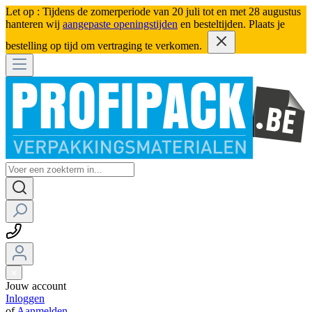
Let op : Tijdens de zomerperiode van 20 juli tot en met 28 augustus
hanteren wij
aangepaste openingstijden
en besteltijden. Plaats je
bestelling op tijd om vertraging te verkomen.
Jouw account
Inloggen
of
Aanmelden