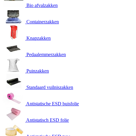
Bio afvalzakken
Containerzakken
Knapzakken
Pedaalemmerzakken
Puinzakken
Standaard vuilniszakken
Antistatische ESD buisfolie
Antistatisch ESD folie