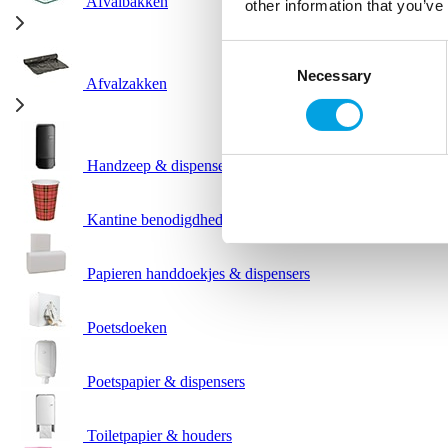
Afvalbakken
other information that you’ve
Consent
Necessary
Selection
Afvalzakken
Handzeep & dispensers
Kantine benodigdheden
Papieren handdoekjes & dispensers
Poetsdoeken
Poetspapier & dispensers
Toiletpapier & houders