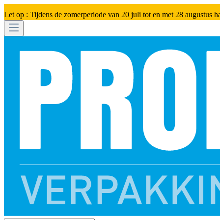
Let op : Tijdens de zomerperiode van 20 juli tot en met 28 augustus h