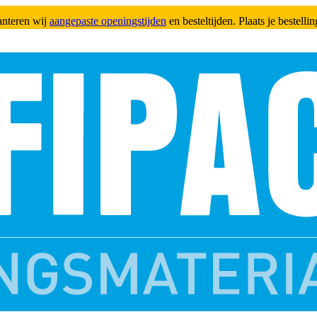
anteren wij
aangepaste openingstijden
en besteltijden. Plaats je bestell