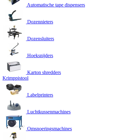
Automatische tape dispensers
Dozennieters
Dozensluiters
Hoeksnijders
Karton shredders
Krimppistool
Labelprinters
Luchtkussenmachines
Omsnoeringsmachines