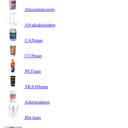
Absorptiekorrels
Afvalzakhouders
CANman
CUPman
PETman
TRASHman
Asbestzakken
Big bags