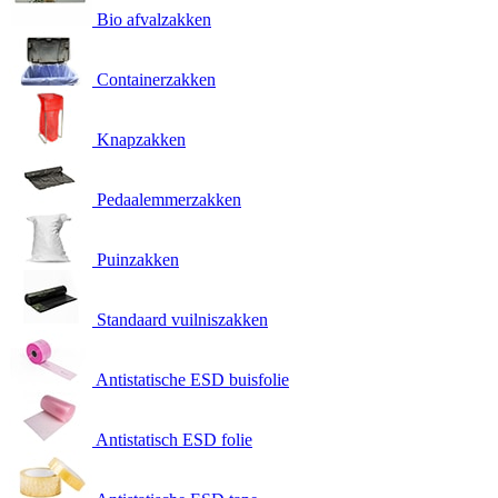
Bio afvalzakken
Containerzakken
Knapzakken
Pedaalemmerzakken
Puinzakken
Standaard vuilniszakken
Antistatische ESD buisfolie
Antistatisch ESD folie