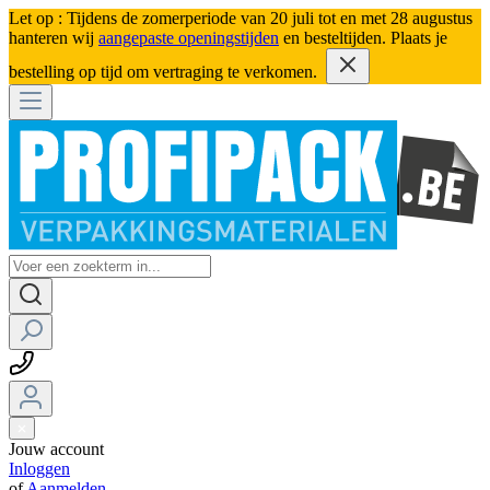
Let op : Tijdens de zomerperiode van 20 juli tot en met 28 augustus
hanteren wij
aangepaste openingstijden
en besteltijden. Plaats je
bestelling op tijd om vertraging te verkomen.
Jouw account
Inloggen
of
Aanmelden