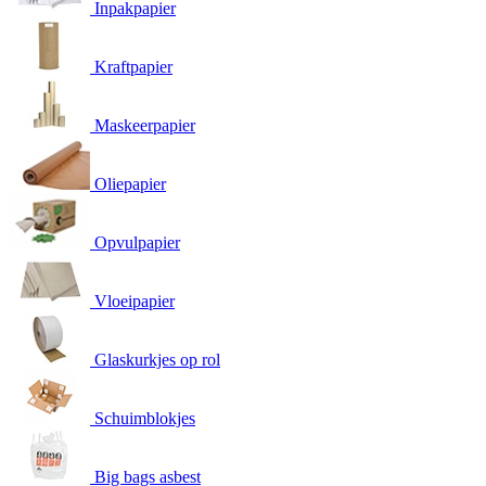
Inpakpapier
Kraftpapier
Maskeerpapier
Oliepapier
Opvulpapier
Vloeipapier
Glaskurkjes op rol
Schuimblokjes
Big bags asbest