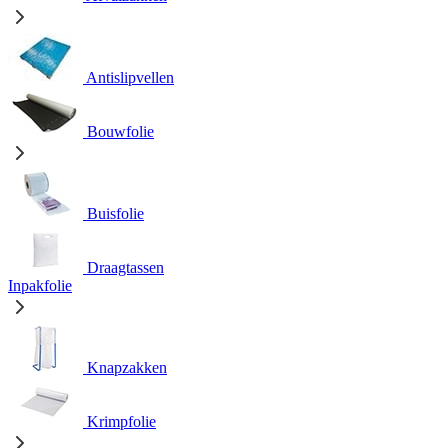
Antislipvellen
Bouwfolie
Buisfolie
Draagtassen
Inpakfolie
Knapzakken
Krimpfolie