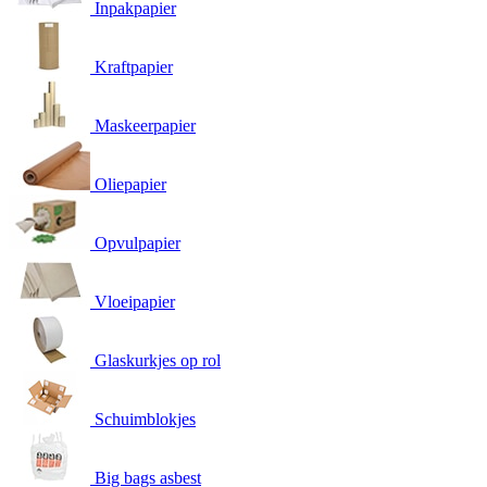
Inpakpapier
Kraftpapier
Maskeerpapier
Oliepapier
Opvulpapier
Vloeipapier
Glaskurkjes op rol
Schuimblokjes
Big bags asbest