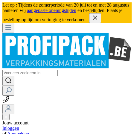
Let op : Tijdens de zomerperiode van 20 juli tot en met 28 augustus
hanteren wij
aangepaste openingstijden
en besteltijden. Plaats je
bestelling op tijd om vertraging te verkomen.
Jouw account
Inloggen
of
Aanmelden