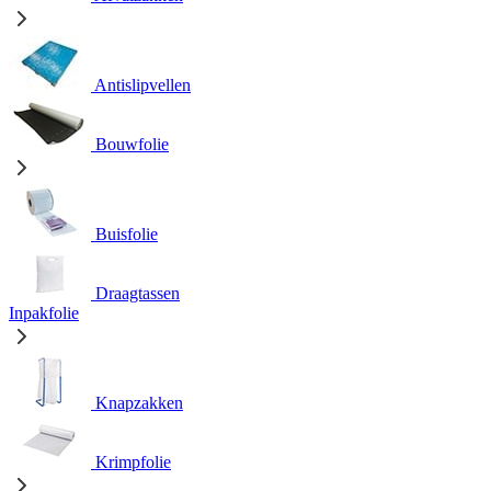
Antislipvellen
Bouwfolie
Buisfolie
Draagtassen
Inpakfolie
Knapzakken
Krimpfolie