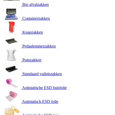
Bio afvalzakken
Containerzakken
Knapzakken
Pedaalemmerzakken
Puinzakken
Standaard vuilniszakken
Antistatische ESD buisfolie
Antistatisch ESD folie