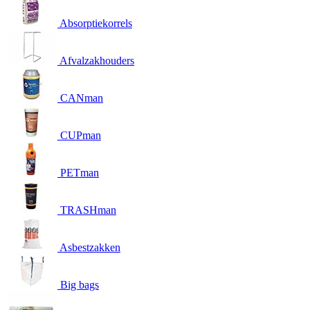
Absorptiekorrels
Afvalzakhouders
CANman
CUPman
PETman
TRASHman
Asbestzakken
Big bags