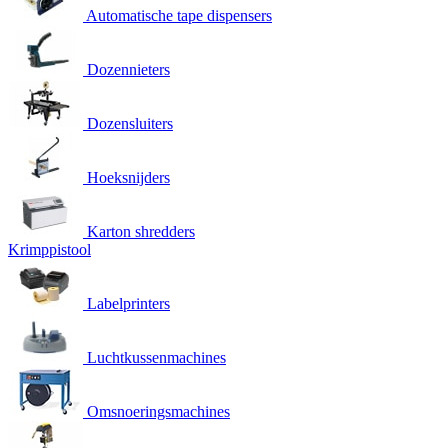
Automatische tape dispensers
Dozennieters
Dozensluiters
Hoeksnijders
Karton shredders
Krimppistool
Labelprinters
Luchtkussenmachines
Omsnoeringsmachines