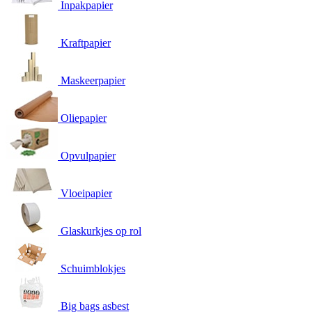
Inpakpapier
Kraftpapier
Maskeerpapier
Oliepapier
Opvulpapier
Vloeipapier
Glaskurkjes op rol
Schuimblokjes
Big bags asbest