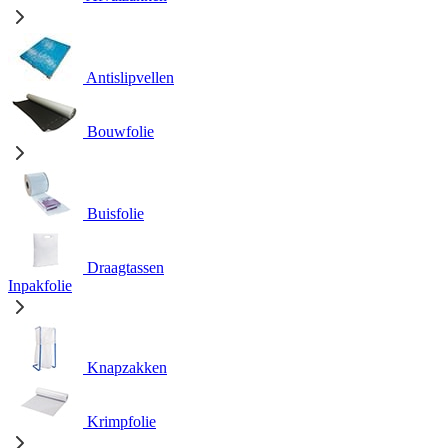
Antislipvellen
Bouwfolie
Buisfolie
Draagtassen
Inpakfolie
Knapzakken
Krimpfolie