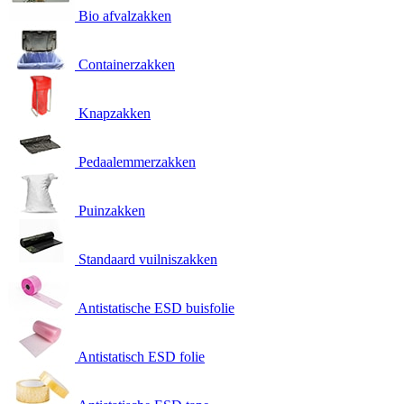
Bio afvalzakken
Containerzakken
Knapzakken
Pedaalemmerzakken
Puinzakken
Standaard vuilniszakken
Antistatische ESD buisfolie
Antistatisch ESD folie