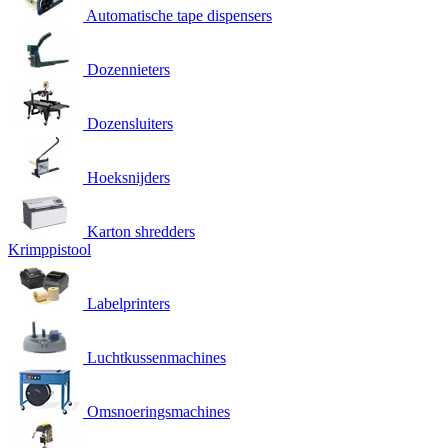
Automatische tape dispensers
Dozennieters
Dozensluiters
Hoeksnijders
Karton shredders
Krimppistool
Labelprinters
Luchtkussenmachines
Omsnoeringsmachines