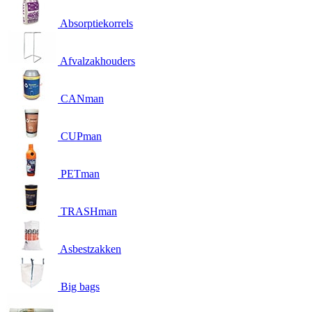
Absorptiekorrels
Afvalzakhouders
CANman
CUPman
PETman
TRASHman
Asbestzakken
Big bags