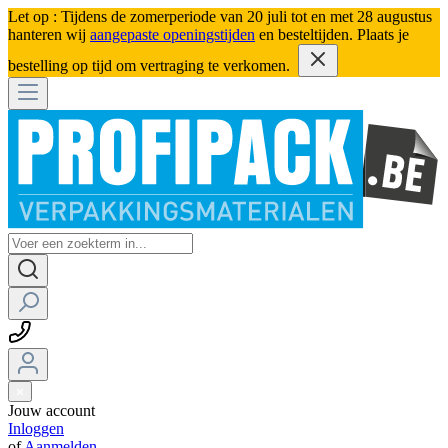
Let op : Tijdens de zomerperiode van 20 juli tot en met 28 augustus
hanteren wij
aangepaste openingstijden
en besteltijden. Plaats je
bestelling op tijd om vertraging te verkomen.
Jouw account
Inloggen
of
Aanmelden