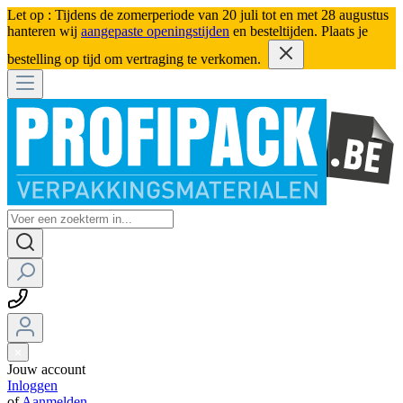
Let op : Tijdens de zomerperiode van 20 juli tot en met 28 augustus
hanteren wij
aangepaste openingstijden
en besteltijden. Plaats je
bestelling op tijd om vertraging te verkomen.
Jouw account
Inloggen
of
Aanmelden