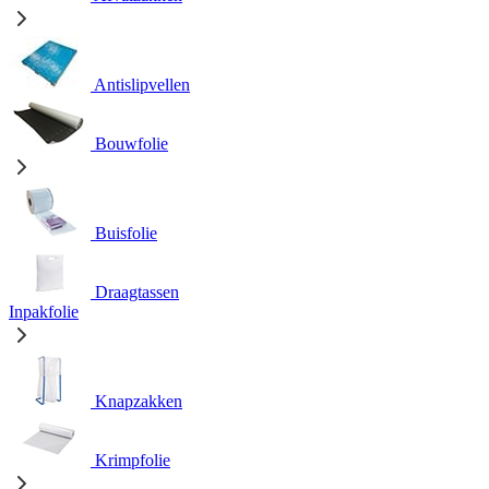
Antislipvellen
Bouwfolie
Buisfolie
Draagtassen
Inpakfolie
Knapzakken
Krimpfolie