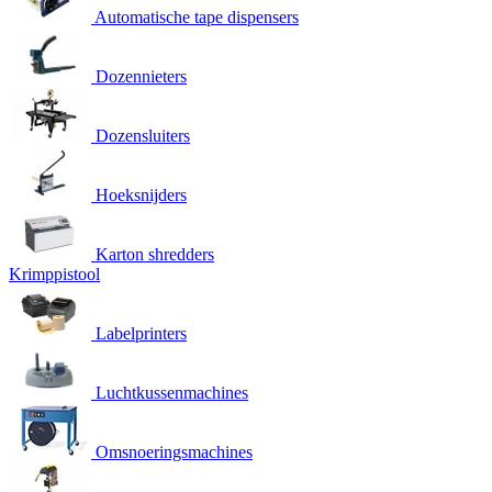
Automatische tape dispensers
Dozennieters
Dozensluiters
Hoeksnijders
Karton shredders
Krimppistool
Labelprinters
Luchtkussenmachines
Omsnoeringsmachines