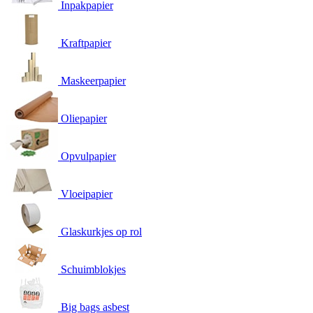
Inpakpapier
Kraftpapier
Maskeerpapier
Oliepapier
Opvulpapier
Vloeipapier
Glaskurkjes op rol
Schuimblokjes
Big bags asbest