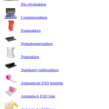
Bio afvalzakken
Containerzakken
Knapzakken
Pedaalemmerzakken
Puinzakken
Standaard vuilniszakken
Antistatische ESD buisfolie
Antistatisch ESD folie