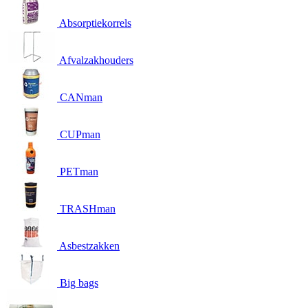
Absorptiekorrels
Afvalzakhouders
CANman
CUPman
PETman
TRASHman
Asbestzakken
Big bags