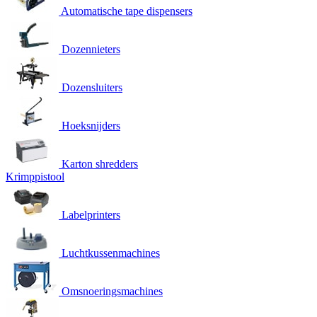
Automatische tape dispensers
Dozennieters
Dozensluiters
Hoeksnijders
Karton shredders
Krimppistool
Labelprinters
Luchtkussenmachines
Omsnoeringsmachines