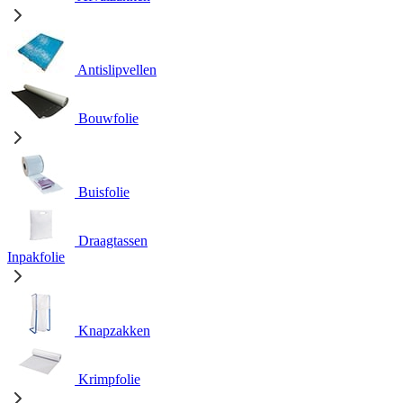
Antislipvellen
Bouwfolie
Buisfolie
Draagtassen
Inpakfolie
Knapzakken
Krimpfolie