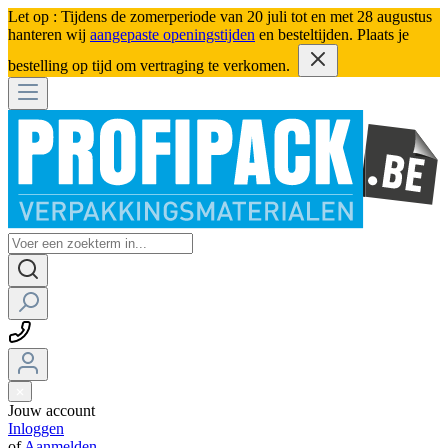
Let op : Tijdens de zomerperiode van 20 juli tot en met 28 augustus
hanteren wij
aangepaste openingstijden
en besteltijden. Plaats je
bestelling op tijd om vertraging te verkomen.
Jouw account
Inloggen
of
Aanmelden