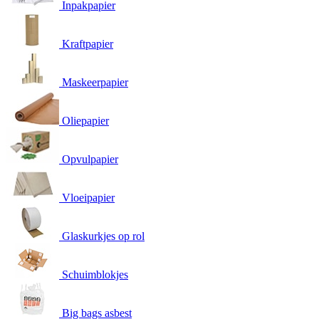
Inpakpapier
Kraftpapier
Maskeerpapier
Oliepapier
Opvulpapier
Vloeipapier
Glaskurkjes op rol
Schuimblokjes
Big bags asbest