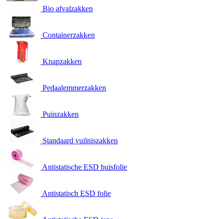
Bio afvalzakken
Containerzakken
Knapzakken
Pedaalemmerzakken
Puinzakken
Standaard vuilniszakken
Antistatische ESD buisfolie
Antistatisch ESD folie