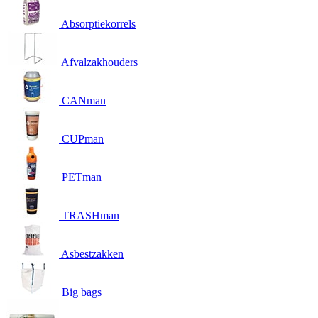
Absorptiekorrels
Afvalzakhouders
CANman
CUPman
PETman
TRASHman
Asbestzakken
Big bags