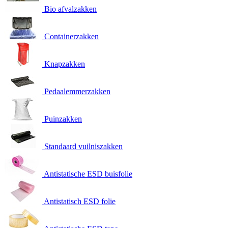
Bio afvalzakken
Containerzakken
Knapzakken
Pedaalemmerzakken
Puinzakken
Standaard vuilniszakken
Antistatische ESD buisfolie
Antistatisch ESD folie