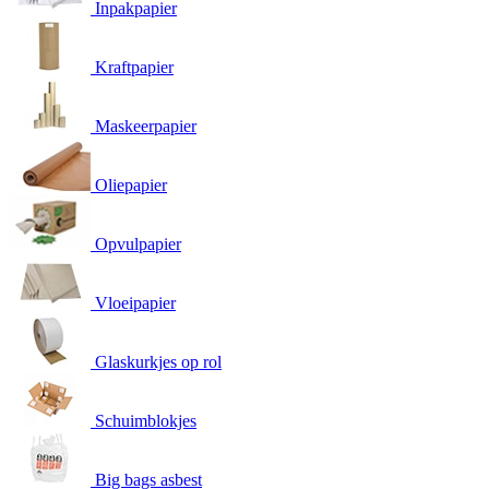
Inpakpapier
Kraftpapier
Maskeerpapier
Oliepapier
Opvulpapier
Vloeipapier
Glaskurkjes op rol
Schuimblokjes
Big bags asbest