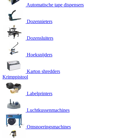
Automatische tape dispensers
Dozennieters
Dozensluiters
Hoeksnijders
Karton shredders
Krimppistool
Labelprinters
Luchtkussenmachines
Omsnoeringsmachines