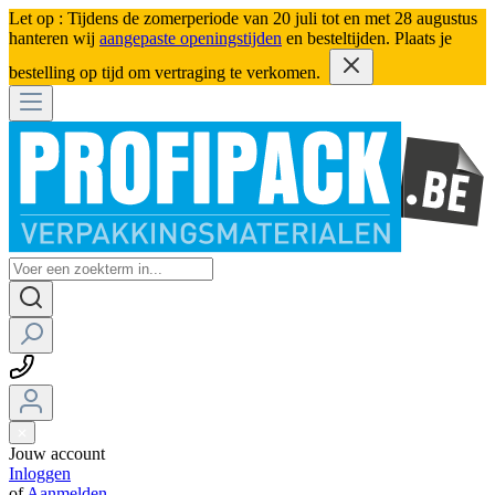
Let op : Tijdens de zomerperiode van 20 juli tot en met 28 augustus
hanteren wij
aangepaste openingstijden
en besteltijden. Plaats je
bestelling op tijd om vertraging te verkomen.
Jouw account
Inloggen
of
Aanmelden