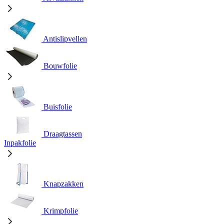
Antislipvellen
Bouwfolie
Buisfolie
Draagtassen
Inpakfolie
Knapzakken
Krimpfolie