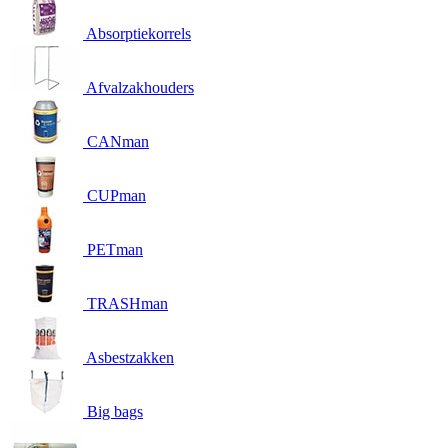
Absorptiekorrels
Afvalzakhouders
CANman
CUPman
PETman
TRASHman
Asbestzakken
Big bags