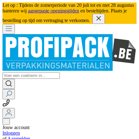
Let op : Tijdens de zomerperiode van 20 juli tot en met 28 augustus
hanteren wij
aangepaste openingstijden
en besteltijden. Plaats je
bestelling op tijd om vertraging te verkomen.
Jouw account
Inloggen
of
Aanmelden