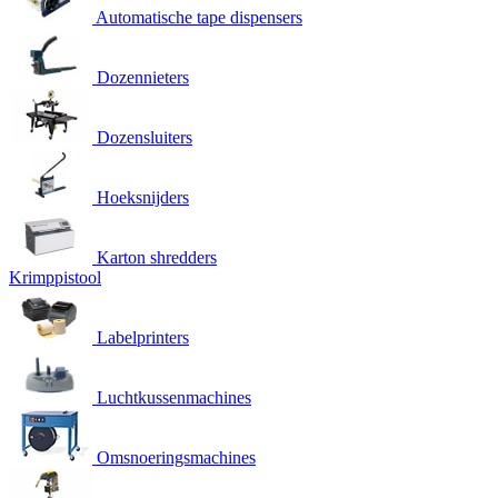
Automatische tape dispensers
Dozennieters
Dozensluiters
Hoeksnijders
Karton shredders
Krimppistool
Labelprinters
Luchtkussenmachines
Omsnoeringsmachines