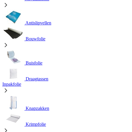
Antislipvellen
Bouwfolie
Buisfolie
Draagtassen
Inpakfolie
Knapzakken
Krimpfolie