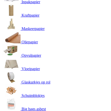
Inpakpapier
Kraftpapier
Maskeerpapier
Oliepapier
Opvulpapier
Vloeipapier
Glaskurkjes op rol
Schuimblokjes
Big bags asbest