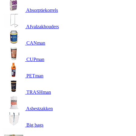
Absorptiekorrels
Afvalzakhouders
CANman
CUPman
PETman
TRASHman
Asbestzakken
Big bags