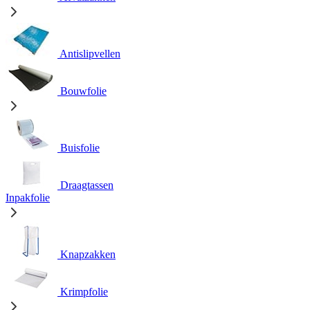
Antislipvellen
Bouwfolie
Buisfolie
Draagtassen
Inpakfolie
Knapzakken
Krimpfolie