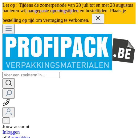
Let op : Tijdens de zomerperiode van 20 juli tot en met 28 augustus
hanteren wij
aangepaste openingstijden
en besteltijden. Plaats je
bestelling op tijd om vertraging te verkomen.
Jouw account
Inloggen
of
Aanmelden