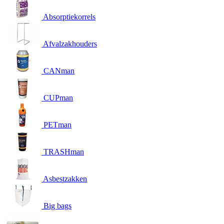
Absorptiekorrels
Afvalzakhouders
CANman
CUPman
PETman
TRASHman
Asbestzakken
Big bags