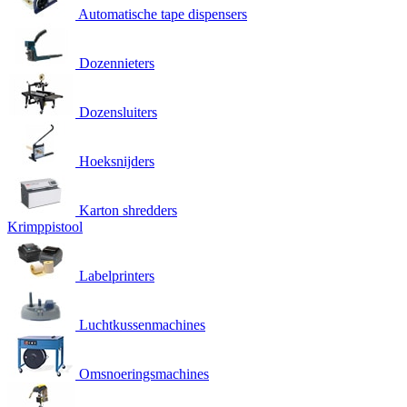
Automatische tape dispensers
Dozennieters
Dozensluiters
Hoeksnijders
Karton shredders
Krimppistool
Labelprinters
Luchtkussenmachines
Omsnoeringsmachines