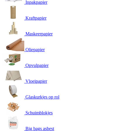
Inpakpapier
Kraftpapier
Maskeerpapier
Oliepapier
Opvulpapier
Vloeipapier
Glaskurkjes op rol
Schuimblokjes
Big bags asbest