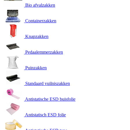
Bio afvalzakken
Containerzakken
Knapzakken
Pedaalemmerzakken
Puinzakken
Standaard vuilniszakken
Antistatische ESD buisfolie
Antistatisch ESD folie