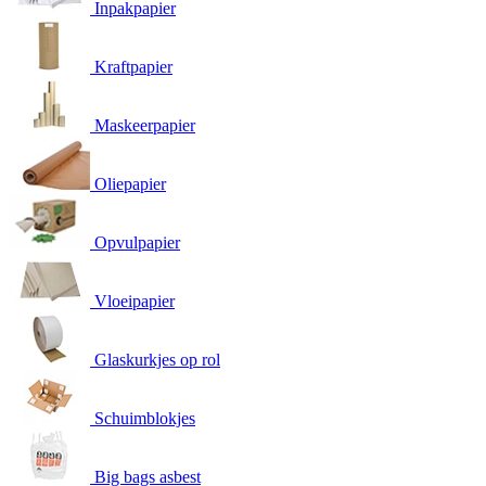
Inpakpapier
Kraftpapier
Maskeerpapier
Oliepapier
Opvulpapier
Vloeipapier
Glaskurkjes op rol
Schuimblokjes
Big bags asbest