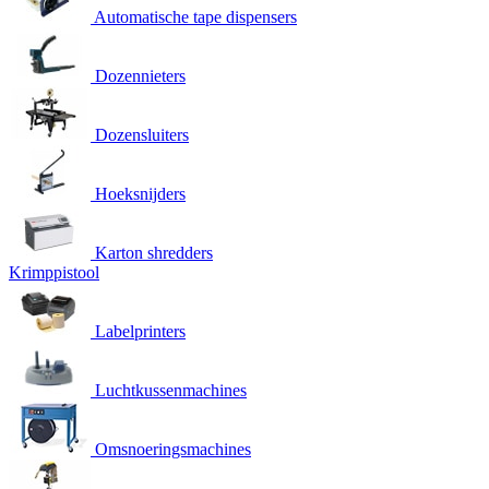
Automatische tape dispensers
Dozennieters
Dozensluiters
Hoeksnijders
Karton shredders
Krimppistool
Labelprinters
Luchtkussenmachines
Omsnoeringsmachines