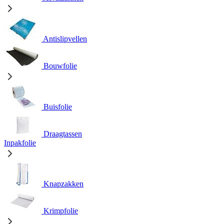
Antislipvellen
Bouwfolie
Buisfolie
Draagtassen
Inpakfolie
Knapzakken
Krimpfolie