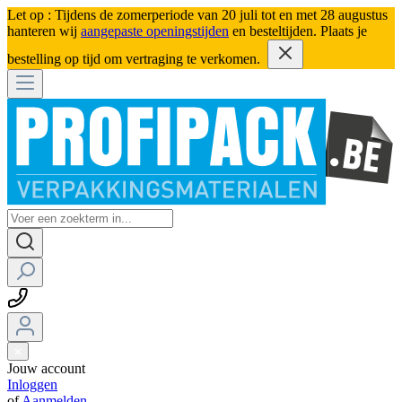
Let op : Tijdens de zomerperiode van 20 juli tot en met 28 augustus
hanteren wij
aangepaste openingstijden
en besteltijden. Plaats je
bestelling op tijd om vertraging te verkomen.
Jouw account
Inloggen
of
Aanmelden