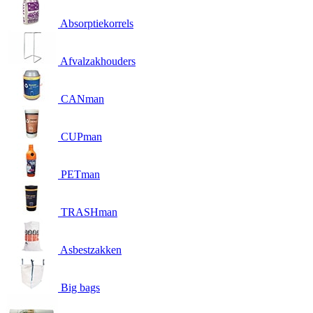
Absorptiekorrels
Afvalzakhouders
CANman
CUPman
PETman
TRASHman
Asbestzakken
Big bags