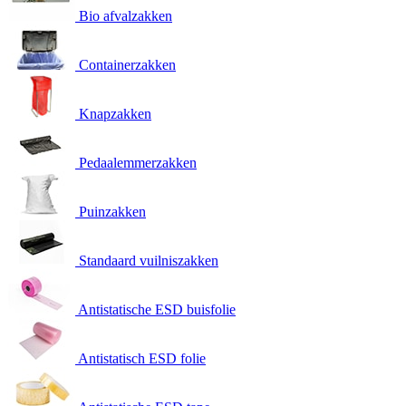
Bio afvalzakken
Containerzakken
Knapzakken
Pedaalemmerzakken
Puinzakken
Standaard vuilniszakken
Antistatische ESD buisfolie
Antistatisch ESD folie