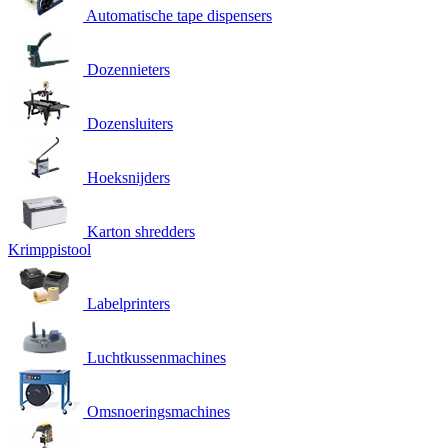
Automatische tape dispensers
Dozennieters
Dozensluiters
Hoeksnijders
Karton shredders
Krimppistool
Labelprinters
Luchtkussenmachines
Omsnoeringsmachines