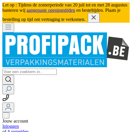
Let op : Tijdens de zomerperiode van 20 juli tot en met 28 augustus
hanteren wij
aangepaste openingstijden
en besteltijden. Plaats je
bestelling op tijd om vertraging te verkomen.
Jouw account
Inloggen
of
Aanmelden