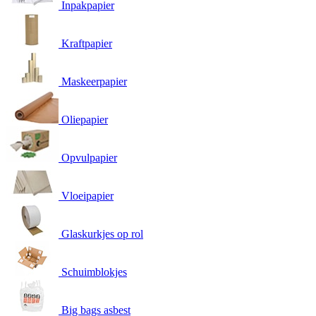
Inpakpapier
Kraftpapier
Maskeerpapier
Oliepapier
Opvulpapier
Vloeipapier
Glaskurkjes op rol
Schuimblokjes
Big bags asbest