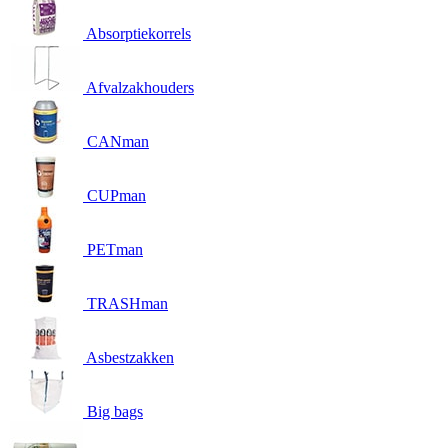
Absorptiekorrels
Afvalzakhouders
CANman
CUPman
PETman
TRASHman
Asbestzakken
Big bags