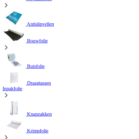
Antislipvellen
Bouwfolie
Buisfolie
Draagtassen
Inpakfolie
Knapzakken
Krimpfolie