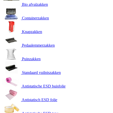
Bio afvalzakken
Containerzakken
Knapzakken
Pedaalemmerzakken
Puinzakken
Standaard vuilniszakken
Antistatische ESD buisfolie
Antistatisch ESD folie